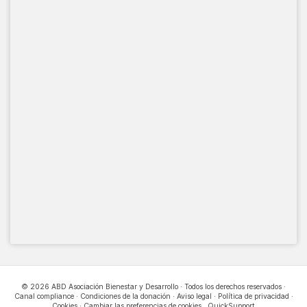
© 2026 ABD Asociación Bienestar y Desarrollo · Todos los derechos reservados ·
Canal compliance
·
Condiciones de la donación
·
Aviso legal
·
Política de privacidad
·
Cookies
·
Cambiar las preferencias de cookies
.
QuickSupport