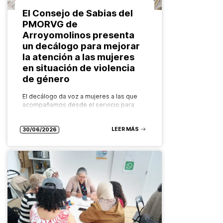
El Consejo de Sabias del
PMORVG de
Arroyomolinos presenta
un decálogo para mejorar
la atención a las mujeres
en situación de violencia
de género
El decálogo da voz a mujeres a las que
acompañamos desde el servicio para
impulsar una atención más humana,
especializada y centrada en los
LEER MÁS
derechos, con el valor añadido de…
30/06/2026