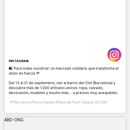
INSTAGRAM
🛍️ ‘Para todas nosotras’: un mercado solidario que transforma el
dolor en fuerza 💜
Del 13 al 21 de septiembre, ven al barrio del Clot (Barcelona) y
descubre más de 1.000 artículos únicos: ropa, calzado,
decoración, muebles y mucho más… a precios muy asequibles.
📍 Flex store Pesca Salada (Plaça de Font i Sagué, El Clot)
📅 13 al 21 de septiembre
🕙 10:00 a 20:00 h
ABD-ONG