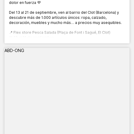
dolor en fuerza 💜
Del 13 al 21 de septiembre, ven al barrio del Clot (Barcelona) y
descubre más de 1.000 artículos únicos: ropa, calzado,
decoración, muebles y mucho más… a precios muy asequibles.
📍 Flex store Pesca Salada (Plaça de Font i Sagué, El Clot)
📅 13 al 21 de septiembre
🕙 10:00 a 20:00 h
ABD-ONG