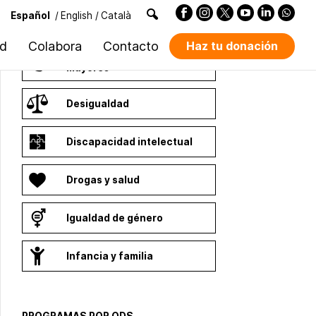
Español
/
English
/
Català
PROGRAMAS POR CAUSA
ad
Colabora
Contacto
Haz tu donación
Dependencia y personas
mayores
Desigualdad
Discapacidad intelectual
Drogas y salud
Igualdad de género
Infancia y familia