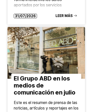
aportados por los servicios
europeos de drug checking La
Agencia de la Unión Europea sobre
LEER MÁS
31/07/2026
Drogas (EUDA) ha lanzado el
nuevo…
El Grupo ABD en los
medios de
comunicación en julio
Este es el resumen de prensa de las
noticias, artículos y reportajes en los