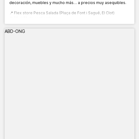
decoración, muebles y mucho más… a precios muy asequibles.
📍 Flex store Pesca Salada (Plaça de Font i Sagué, El Clot)
📅 13 al 21 de septiembre
🕙 10:00 a 20:00 h
ABD-ONG