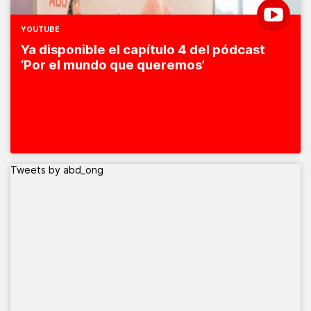
YOUTUBE
Ya disponible el capítulo 4 del pódcast
‘Por el mundo que queremos’
Tweets by abd_ong