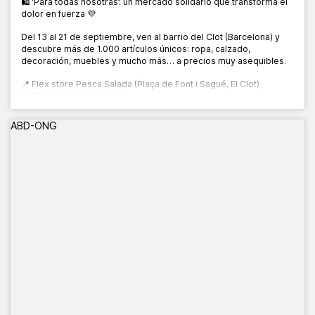
🛍️ ‘Para todas nosotras’: un mercado solidario que transforma el
dolor en fuerza 💜
Del 13 al 21 de septiembre, ven al barrio del Clot (Barcelona) y
descubre más de 1.000 artículos únicos: ropa, calzado,
decoración, muebles y mucho más… a precios muy asequibles.
📍 Flex store Pesca Salada (Plaça de Font i Sagué, El Clot)
📅 13 al 21 de septiembre
🕙 10:00 a 20:00 h
ABD-ONG