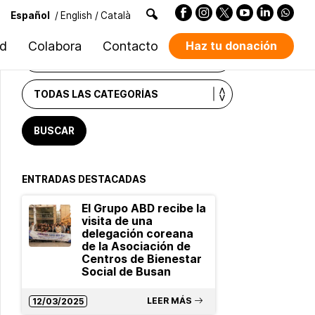
Español
/
English
/
Català
BUSCADOR DE NOTICIAS
ad
Colabora
Contacto
Haz tu donación
ENTRADAS DESTACADAS
El Grupo ABD recibe la
visita de una
delegación coreana
de la Asociación de
Centros de Bienestar
Social de Busan
LEER MÁS
12/03/2025