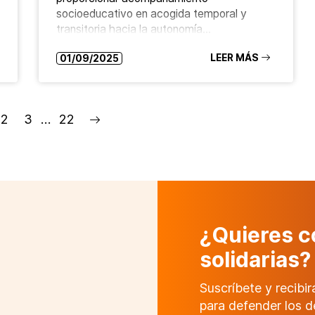
socioeducativo en acogida temporal y
transitoria hacia la autonomía…
LEER MÁS
01/09/2025
2
3
…
22
¿Quieres c
solidarias?
Suscríbete y recibi
para defender los d