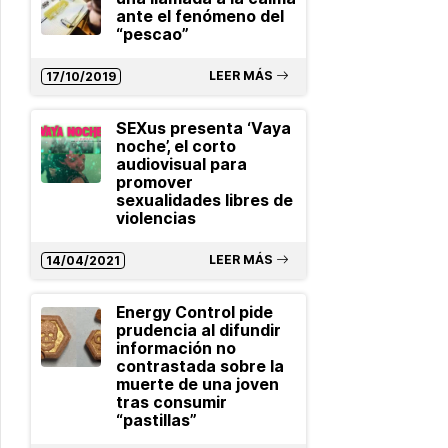
ante el fenómeno del
“pescao”
LEER MÁS
17/10/2019
SEXus presenta ‘Vaya
noche’, el corto
audiovisual para
promover
sexualidades libres de
violencias
LEER MÁS
14/04/2021
Energy Control pide
prudencia al difundir
información no
contrastada sobre la
muerte de una joven
tras consumir
“pastillas”