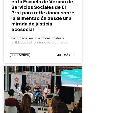
en la Escuela de Verano de
Servicios Sociales de El
Prat para reflexionar sobre
la alimentación desde una
mirada de justicia
ecosocial
La jornada reunió a profesionales y
entidades del territorio para poner en
valor los recursos comunitarios que
garantizan el derecho a una alimentación
LEER MÁS
saludable, sostenible y accesible para
09/07/2026
todas las…