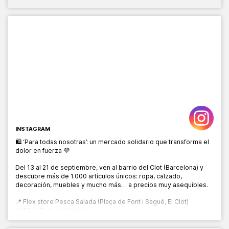
INSTAGRAM
🛍️ ‘Para todas nosotras’: un mercado solidario que transforma el
dolor en fuerza 💜
Del 13 al 21 de septiembre, ven al barrio del Clot (Barcelona) y
descubre más de 1.000 artículos únicos: ropa, calzado,
decoración, muebles y mucho más… a precios muy asequibles.
📍 Flex store Pesca Salada (Plaça de Font i Sagué, El Clot)
📅 13 al 21 de septiembre
🕙 10:00 a 20:00 h