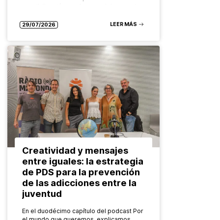
sensibilización en el marco del proyecto
europeo Global Districts para abordar
temáticas…
LEER MÁS
29/07/2026
Creatividad y mensajes
entre iguales: la estrategia
de PDS para la prevención
de las adicciones entre la
juventud
En el duodécimo capítulo del podcast Por
el mundo que queremos, explicamos