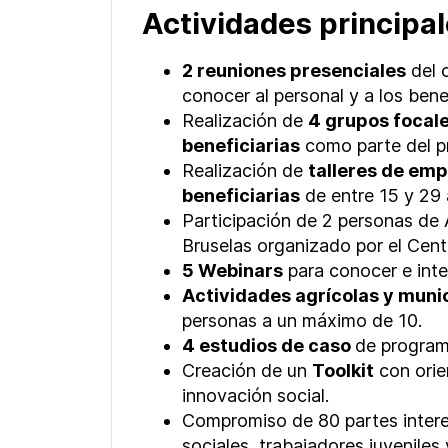
Actividades principa
2 reuniones presenciales
del 
conocer al personal y a los benef
Realización de
4 grupos focal
beneficiarias
como parte del pr
Realización de
talleres de em
beneficiarias
de entre 15 y 29 
Participación de 2 personas de
Bruselas organizado por el Cen
5 Webinars
para conocer e int
Actividades agrícolas y muni
personas a un máximo de 10.
4 estudios de caso
de program
Creación de un
Toolkit
con orie
innovación social.
Compromiso de 80 partes intere
sociales, trabajadores juveniles