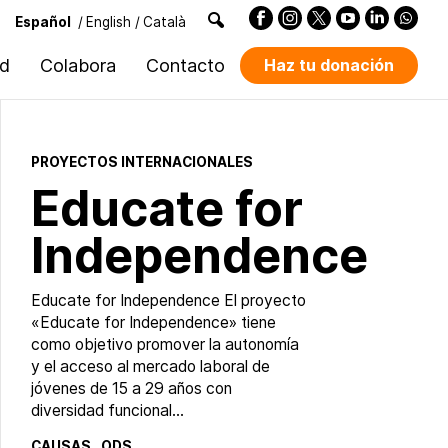
Español
/
English
/
Català
ad
Colabora
Contacto
Haz tu donación
PROYECTOS INTERNACIONALES
Educate for
Independence
Educate for Independence El proyecto
«Educate for Independence» tiene
como objetivo promover la autonomía
y el acceso al mercado laboral de
jóvenes de 15 a 29 años con
diversidad funcional…
CAUSAS
ODS