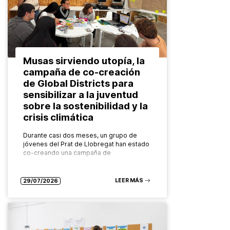
Musas sirviendo utopía, la
campaña de co-creación
de Global Districts para
sensibilizar a la juventud
sobre la sostenibilidad y la
crisis climática
Durante casi dos meses, un grupo de
jóvenes del Prat de Llobregat han estado
co-creando una campaña de
sensibilización en el marco del proyecto
europeo Global Districts para abordar
temáticas…
LEER MÁS
29/07/2026