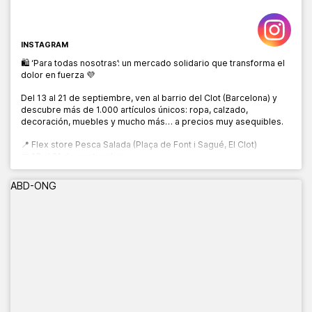
INSTAGRAM
🛍️ ‘Para todas nosotras’: un mercado solidario que transforma el
dolor en fuerza 💜
Del 13 al 21 de septiembre, ven al barrio del Clot (Barcelona) y
descubre más de 1.000 artículos únicos: ropa, calzado,
decoración, muebles y mucho más… a precios muy asequibles.
📍 Flex store Pesca Salada (Plaça de Font i Sagué, El Clot)
📅 13 al 21 de septiembre
🕙 10:00 a 20:00 h
ABD-ONG