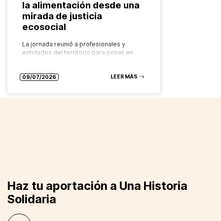
la alimentación desde una
mirada de justicia
ecosocial
La jornada reunió a profesionales y
entidades del territorio para poner en
valor los recursos comunitarios que
garantizan el derecho a una alimentación
LEER MÁS
saludable, sostenible y accesible para
09/07/2026
todas las…
Haz tu aportación a Una Historia
Solidaria