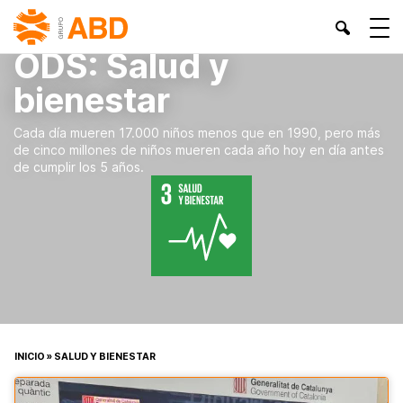
ODS:
Salud y
bienestar
Cada día mueren 17.000 niños menos que en 1990, pero más
de cinco millones de niños mueren cada año hoy en día antes
de cumplir los 5 años.
INICIO
»
SALUD Y BIENESTAR