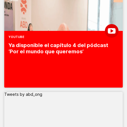
YOUTUBE
Ya disponible el capítulo 4 del pódcast
‘Por el mundo que queremos’
Tweets by abd_ong