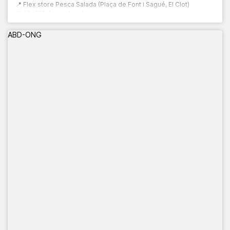
📍 Flex store Pesca Salada (Plaça de Font i Sagué, El Clot)
📅 13 al 21 de septiembre
🕙 10:00 a 20:00 h
ABD-ONG