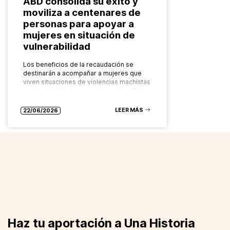
ABD consolida su éxito y
moviliza a centenares de
personas para apoyar a
mujeres en situación de
vulnerabilidad
Los beneficios de la recaudación se
destinarán a acompañar a mujeres que
viven situaciones de violencias machistas
y vulnerabilidad y a sus hijos e hijas Este
mes se ha celebrado…
LEER MÁS
22/06/2026
Haz tu aportación a Una Historia