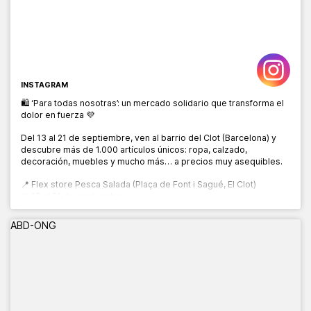
INSTAGRAM
🛍️ ‘Para todas nosotras’: un mercado solidario que transforma el
dolor en fuerza 💜
Del 13 al 21 de septiembre, ven al barrio del Clot (Barcelona) y
descubre más de 1.000 artículos únicos: ropa, calzado,
decoración, muebles y mucho más… a precios muy asequibles.
📍 Flex store Pesca Salada (Plaça de Font i Sagué, El Clot)
📅 13 al 21 de septiembre
🕙 10:00 a 20:00 h
ABD-ONG