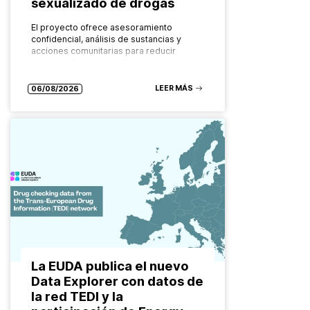
sexualizado de drogas
El proyecto ofrece asesoramiento
confidencial, análisis de sustancias y
acciones comunitarias para reducir
riesgos y facilitar el acceso a recursos
especializados Las formas de consumo
de drogas evolucionan constantemente.
LEER MÁS
06/08/2026
También…
La EUDA publica el nuevo
Data Explorer con datos de
la red TEDI y la