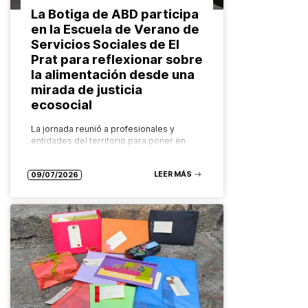
La Botiga de ABD participa
en la Escuela de Verano de
Servicios Sociales de El
Prat para reflexionar sobre
la alimentación desde una
mirada de justicia
ecosocial
La jornada reunió a profesionales y
entidades del territorio para poner en
valor los recursos comunitarios que
garantizan el derecho a una alimentación
LEER MÁS
saludable, sostenible y accesible para
09/07/2026
todas las…