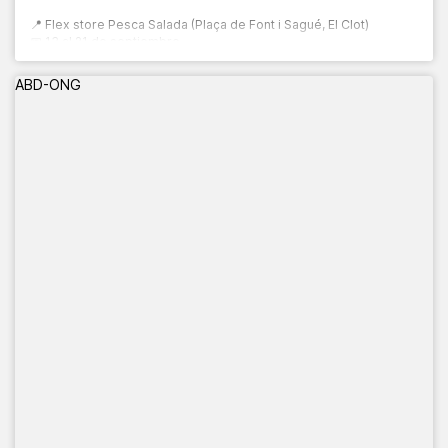
📍 Flex store Pesca Salada (Plaça de Font i Sagué, El Clot)
📅 13 al 21 de septiembre
🕙 10:00 a 20:00 h
ABD-ONG