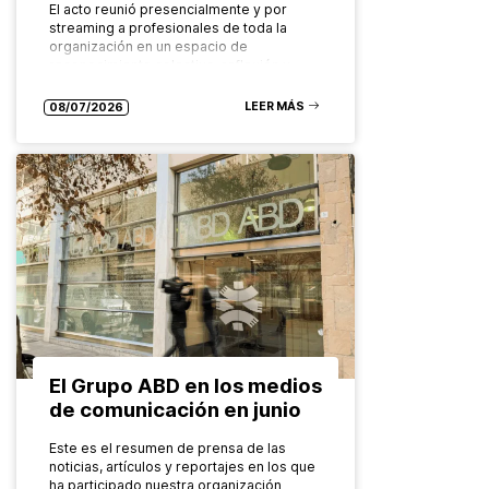
El acto reunió presencialmente y por
streaming a profesionales de toda la
organización en un espacio de
reconocimiento colectivo, reflexión y
mirada compartida hacia el futuro. El
Grupo ABD ha…
LEER MÁS
08/07/2026
El Grupo ABD en los medios
de comunicación en junio
Este es el resumen de prensa de las
noticias, artículos y reportajes en los que
ha participado nuestra organización