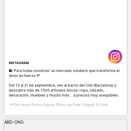
INSTAGRAM
🛍️ ‘Para todas nosotras’: un mercado solidario que transforma el
dolor en fuerza 💜
Del 13 al 21 de septiembre, ven al barrio del Clot (Barcelona) y
descubre más de 1.000 artículos únicos: ropa, calzado,
decoración, muebles y mucho más… a precios muy asequibles.
📍 Flex store Pesca Salada (Plaça de Font i Sagué, El Clot)
📅 13 al 21 de septiembre
🕙 10:00 a 20:00 h
ABD-ONG