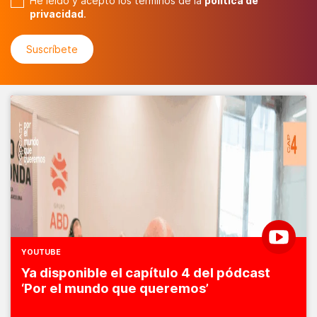
He leído y acepto los términos de la
política de
privacidad
.
YOUTUBE
Ya disponible el capítulo 4 del pódcast
‘Por el mundo que queremos’