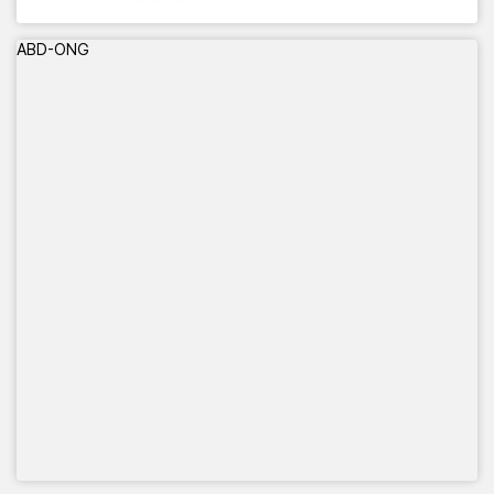
📅 13 al 21 de septiembre
🕙 10:00 a 20:00 h
ABD-ONG