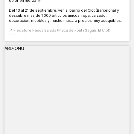
dolor en fuerza 💜
Del 13 al 21 de septiembre, ven al barrio del Clot (Barcelona) y
descubre más de 1.000 artículos únicos: ropa, calzado,
decoración, muebles y mucho más… a precios muy asequibles.
📍 Flex store Pesca Salada (Plaça de Font i Sagué, El Clot)
📅 13 al 21 de septiembre
🕙 10:00 a 20:00 h
ABD-ONG