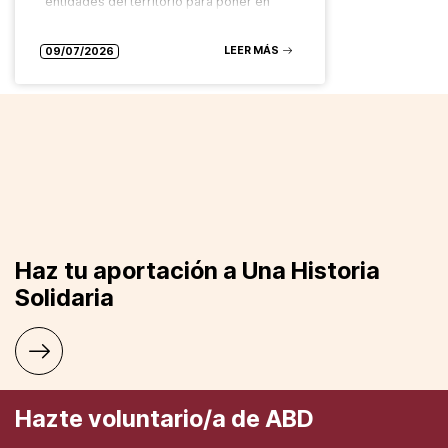
entidades del territorio para poner en
valor los recursos comunitarios que
garantizan el derecho a una alimentación
LEER MÁS
saludable, sostenible y accesible para
09/07/2026
todas las…
Haz tu aportación a Una Historia
Solidaria
Hazte voluntario/a de ABD