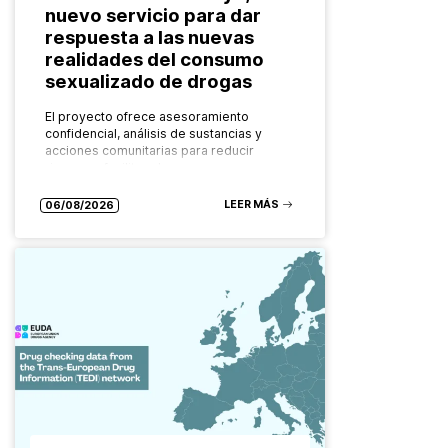
nuevo servicio para dar
respuesta a las nuevas
realidades del consumo
sexualizado de drogas
El proyecto ofrece asesoramiento
confidencial, análisis de sustancias y
acciones comunitarias para reducir
riesgos y facilitar el acceso a recursos
especializados Las formas de consumo
de drogas evolucionan constantemente.
LEER MÁS
06/08/2026
También…