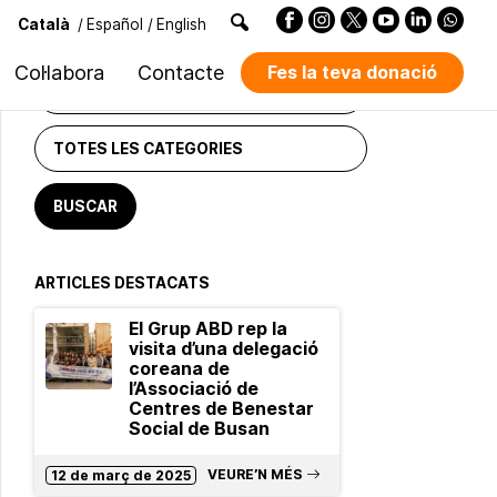
Català
/
Español
/
English
CERCADOR DE NOTÍCIES
Col·labora
Contacte
Fes la teva donació
ARTICLES DESTACATS
El Grup ABD rep la
visita d’una delegació
coreana de
l’Associació de
Centres de Benestar
Social de Busan
VEURE’N MÉS
12 de març de 2025