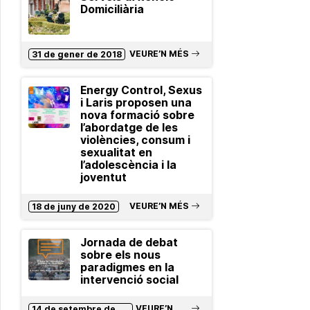
Domiciliària
VEURE’N MÉS
31 de gener de 2018
Energy Control, Sexus
i Laris proposen una
nova formació sobre
l’abordatge de les
violències, consum i
sexualitat en
l’adolescència i la
joventut
VEURE’N MÉS
18 de juny de 2020
Jornada de debat
sobre els nous
paradigmes en la
intervenció social
VEURE’N
14 de setembre de