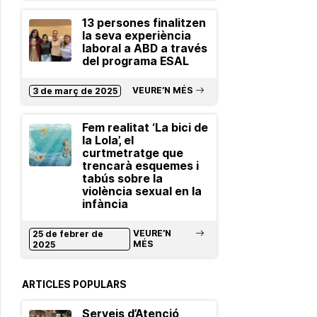
13 persones finalitzen
la seva experiència
laboral a ABD a través
del programa ESAL
VEURE’N MÉS
3 de març de 2025
Fem realitat ‘La bici de
la Lola’, el
curtmetratge que
trencarà esquemes i
tabús sobre la
violència sexual en la
infància
VEURE’N
25 de febrer de
MÉS
2025
ARTICLES POPULARS
Serveis d’Atenció