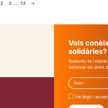
2
3
…
13
Vols conèi
solidàries?
Subscriu-te i rebràs
defensar els drets d
He llegit i acce