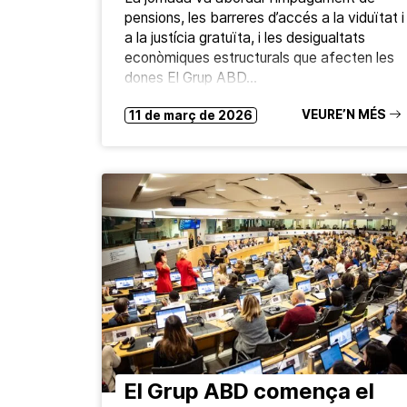
pensions, les barreres d’accés a la viduïtat i
a la justícia gratuïta, i les desigualtats
econòmiques estructurals que afecten les
dones El Grup ABD…
VEURE’N MÉS
11 de març de 2026
El Grup ABD comença el