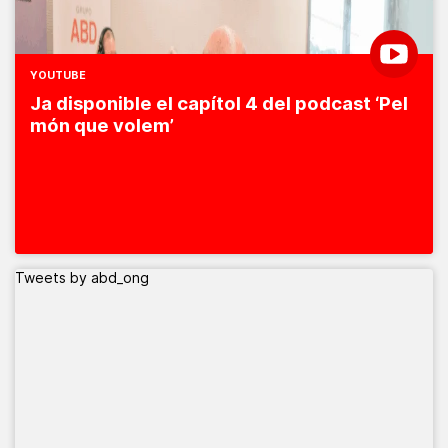
YOUTUBE
Ja disponible el capítol 4 del podcast ‘Pel
món que volem’
Tweets by abd_ong