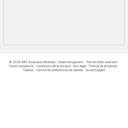
© 2026 ABD Associació Benestar i Desenvolupament · Tots els drets reservats ·
Canal compliance
·
Condicions de la donació
·
Avís legal
·
Política de privacitat
·
Cookies
·
Canvia les preferències de cookies
.
QuickSupport