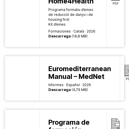
Home4Health
PDF
Programa formatiu d’eines
de reducció de danys i de
housing first
Kit d’eines
Formaciones
Català
2026
Descarrega
(18,8 MB)
Euromediterranean
Manual – MedNet
P
Informes
Español
2026
Descarrega
(4,79 MB)
Programa de