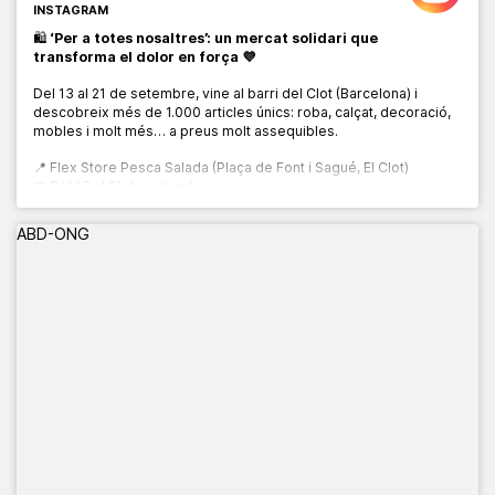
INSTAGRAM
🛍️
‘Per a totes nosaltres’: un mercat solidari que
transforma el dolor en força 💜
Del 13 al 21 de setembre, vine al barri del Clot (Barcelona) i
descobreix més de 1.000 articles únics: roba, calçat, decoració,
mobles i molt més… a preus molt assequibles.
📍 Flex Store Pesca Salada (Plaça de Font i Sagué, El Clot)
📅 Del 13 al 21 de setembre
🕙 De 10:00 a 20:00 h
ABD-ONG