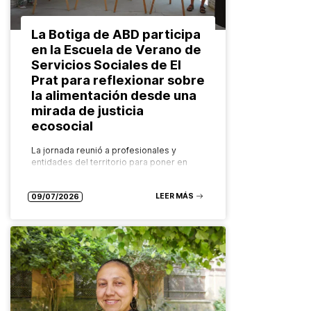
La Botiga de ABD participa
en la Escuela de Verano de
Servicios Sociales de El
Prat para reflexionar sobre
la alimentación desde una
mirada de justicia
ecosocial
La jornada reunió a profesionales y
entidades del territorio para poner en
valor los recursos comunitarios que
garantizan el derecho a una alimentación
LEER MÁS
saludable, sostenible y accesible para
09/07/2026
todas las…