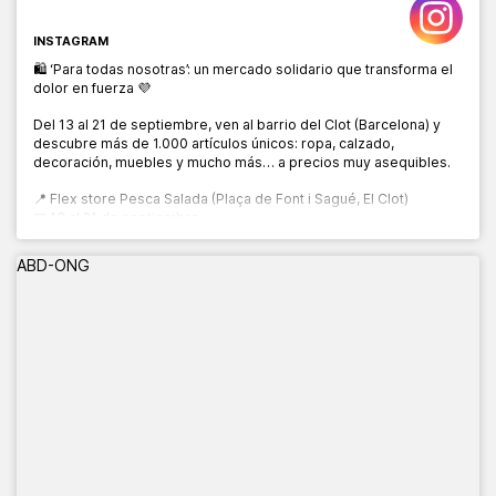
INSTAGRAM
🛍️ ‘Para todas nosotras’: un mercado solidario que transforma el
dolor en fuerza 💜
Del 13 al 21 de septiembre, ven al barrio del Clot (Barcelona) y
descubre más de 1.000 artículos únicos: ropa, calzado,
decoración, muebles y mucho más… a precios muy asequibles.
📍 Flex store Pesca Salada (Plaça de Font i Sagué, El Clot)
📅 13 al 21 de septiembre
🕙 10:00 a 20:00 h
ABD-ONG