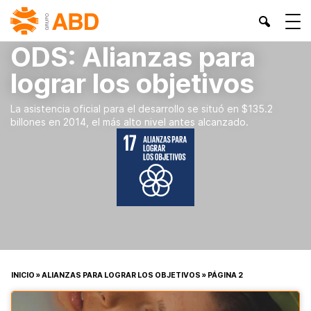
ODS:
Alianzas para
lograr los objetivos
La asistencia oficial para el desarrollo se situó en $135.2
billones en 2014, el más alto nivel antes alcanzado.
INICIO
»
ALIANZAS PARA LOGRAR LOS OBJETIVOS
»
PÁGINA 2