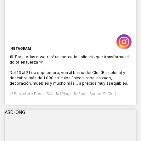
INSTAGRAM
🛍️ ‘Para todas nosotras’: un mercado solidario que transforma el
dolor en fuerza 💜
Del 13 al 21 de septiembre, ven al barrio del Clot (Barcelona) y
descubre más de 1.000 artículos únicos: ropa, calzado,
decoración, muebles y mucho más… a precios muy asequibles.
📍 Flex store Pesca Salada (Plaça de Font i Sagué, El Clot)
📅 13 al 21 de septiembre
🕙 10:00 a 20:00 h
ABD-ONG