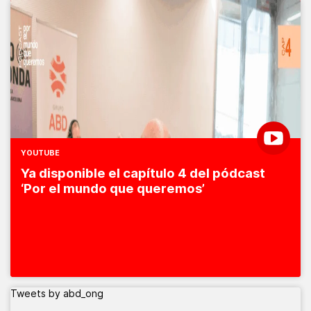
YOUTUBE
Ya disponible el capítulo 4 del pódcast
‘Por el mundo que queremos’
Tweets by abd_ong