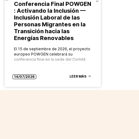
Conferencia Final POWGEN
: Activando la Inclusión —
Inclusión Laboral de las
Personas Migrantes en la
Transición hacia las
Energías Renovables
El 15 de septiembre de 2026, el proyecto
europeo POWGEN celebrará su
conferencia final en la sede del Comité
Europeo de las Regiones (CDR), en
Bruselas. Organizado por el Grupo…
LEER MÁS
14/07/2026