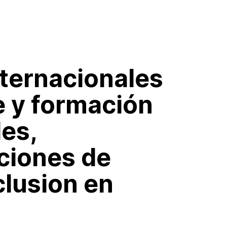
nternacionales
e y formación
les,
cciones de
clusion en