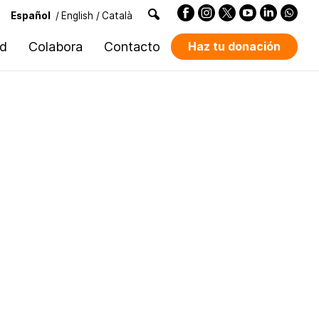
Español
/
English
/
Català
ad
Colabora
Contacto
Haz tu donación