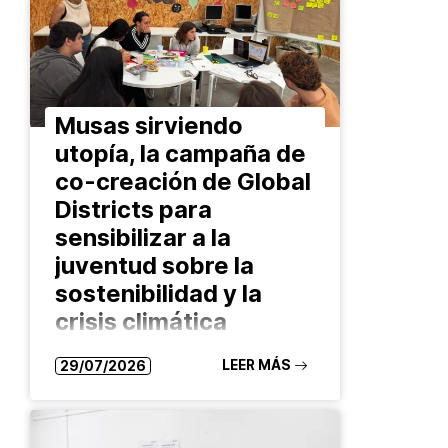
Musas sirviendo
utopía, la campaña de
co-creación de Global
Districts para
sensibilizar a la
juventud sobre la
sostenibilidad y la
crisis climática
Durante casi dos meses, un grupo
LEER MÁS
29/07/2026
de jóvenes del Prat de Llobregat
han estado co-creando una
campaña de sensibilización en el