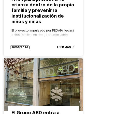
crianza dentro de la propia
familia y prevenir la
institucionalización de
niños y niñas
El proyecto impulsado por FEDAIA llegará
a 490 familias en riesgo de exclusión
social de más de 21 municipios catalanes
con un modelo innovador, comunitario y
LEER MÁS
basado en la evidencia…
18/05/2026
El Grupo ABD entra a