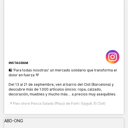
INSTAGRAM
🛍️ ‘Para todas nosotras’: un mercado solidario que transforma el
dolor en fuerza 💜
Del 13 al 21 de septiembre, ven al barrio del Clot (Barcelona) y
descubre más de 1.000 artículos únicos: ropa, calzado,
decoración, muebles y mucho más… a precios muy asequibles.
📍 Flex store Pesca Salada (Plaça de Font i Sagué, El Clot)
📅 13 al 21 de septiembre
🕙 10:00 a 20:00 h
ABD-ONG