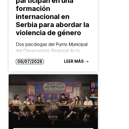
participan en una
formación
internacional en
Serbia para abordar la
violencia de género
Dos psicólogas del Punto Municipal
del Observatorio Regional de la
Violencia de Género de
LEER MÁS
06/07/2026
Arroyomolinos participan en una
actividad formativa para
implementar posteriormente en el
piloto del proyecto europeo FADO…