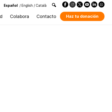
Español
/
English
/
Català
ad
Colabora
Contacto
Haz tu donación