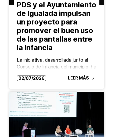
PDS y el Ayuntamiento
de Igualada impulsan
un proyecto para
promover el buen uso
de las pantallas entre
la infancia
La iniciativa, desarrollada junto al
Consejo de Infancia del municipio, ha
culminado con la creación de un
LEER MÁS
02/07/2026
pódcast elaborado por los propios
niños y niñas para fomentar un uso
responsable…