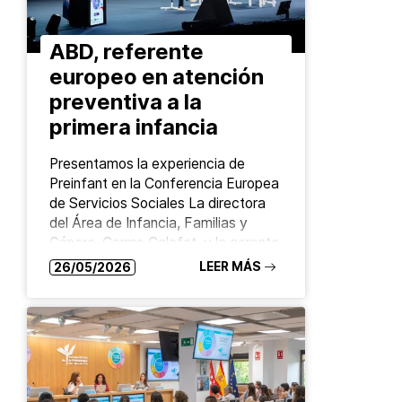
ABD, referente
europeo en atención
preventiva a la
primera infancia
Presentamos la experiencia de
Preinfant en la Conferencia Europea
de Servicios Sociales La directora
del Área de Infancia, Familias y
Género, Carme Calafat, y la gerente
del Grupo ABD, Àngels…
LEER MÁS
26/05/2026