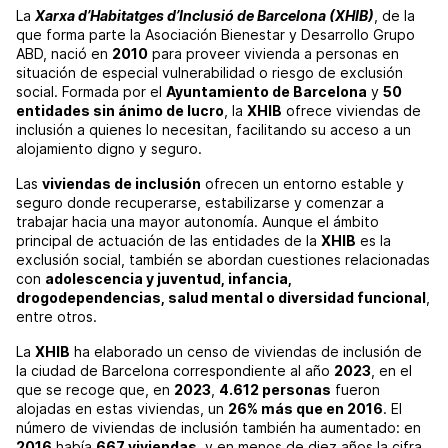
La
Xarxa d’Habitatges d’Inclusió de Barcelona (XHIB)
, de la
que forma parte la Asociación Bienestar y Desarrollo Grupo
ABD, nació en
2010
para proveer vivienda a personas en
situación de especial vulnerabilidad o riesgo de exclusión
social. Formada por el
Ayuntamiento de Barcelona
y
50
entidades sin ánimo de lucro
, la
XHIB
ofrece viviendas de
inclusión a quienes lo necesitan, facilitando su acceso a un
alojamiento digno y seguro.
Las
viviendas de inclusión
ofrecen un entorno estable y
seguro donde recuperarse, estabilizarse y comenzar a
trabajar hacia una mayor autonomía. Aunque el ámbito
principal de actuación de las entidades de la
XHIB
es la
exclusión social, también se abordan cuestiones relacionadas
con
adolescencia y juventud, infancia,
drogodependencias, salud mental o diversidad funcional
,
entre otros.
La
XHIB
ha elaborado un censo de viviendas de inclusión de
la ciudad de Barcelona correspondiente al año
2023
, en el
que se recoge que, en
2023
,
4.612 personas
fueron
alojadas en estas viviendas, un
26% más que en 2016
. El
número de viviendas de inclusión también ha aumentado: en
2016
había
667 viviendas
, y en menos de diez años la cifra