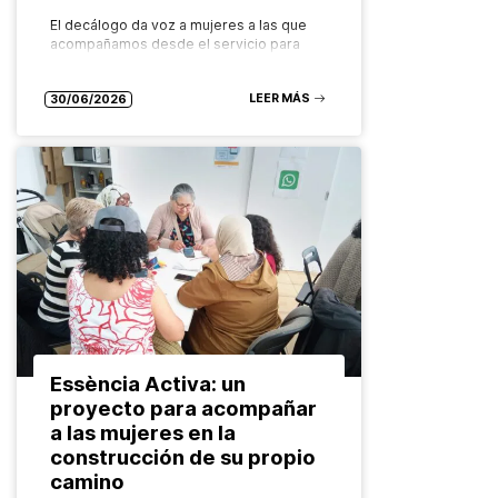
El decálogo da voz a mujeres a las que
acompañamos desde el servicio para
impulsar una atención más humana,
especializada y centrada en los
LEER MÁS
derechos, con el valor añadido de…
30/06/2026
Essència Activa: un
proyecto para acompañar
a las mujeres en la
construcción de su propio
camino