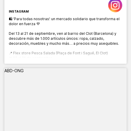
INSTAGRAM
🛍️ ‘Para todas nosotras’: un mercado solidario que transforma el
dolor en fuerza 💜
Del 13 al 21 de septiembre, ven al barrio del Clot (Barcelona) y
descubre más de 1.000 artículos únicos: ropa, calzado,
decoración, muebles y mucho más… a precios muy asequibles.
📍 Flex store Pesca Salada (Plaça de Font i Sagué, El Clot)
📅 13 al 21 de septiembre
🕙 10:00 a 20:00 h
ABD-ONG