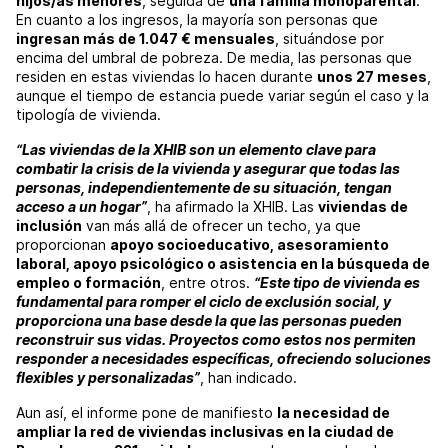
hijos/as menores
, seguida de
una familia monoparental
.
En cuanto a los ingresos, la mayoría son personas que
ingresan más de 1.047 € mensuales
, situándose por
encima del umbral de pobreza. De media, las personas que
residen en estas viviendas lo hacen durante
unos 27 meses
,
aunque el tiempo de estancia puede variar según el caso y la
tipología de vivienda.
“Las viviendas de la XHIB son un elemento clave para
combatir la crisis de la vivienda y asegurar que todas las
personas, independientemente de su situación, tengan
acceso a un hogar”
, ha afirmado la XHIB. Las
viviendas de
inclusión
van más allá de ofrecer un techo, ya que
proporcionan
apoyo socioeducativo, asesoramiento
laboral, apoyo psicológico o asistencia en la búsqueda de
empleo o formación
, entre otros.
“Este tipo de vivienda es
fundamental para romper el ciclo de exclusión social, y
proporciona una base desde la que las personas pueden
reconstruir sus vidas. Proyectos como estos nos permiten
responder a necesidades específicas, ofreciendo soluciones
flexibles y personalizadas”
, han indicado.
Aun así, el informe pone de manifiesto
la necesidad de
ampliar la red de viviendas inclusivas en la ciudad de