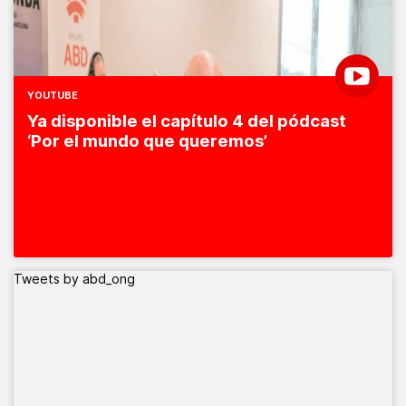
YOUTUBE
Ya disponible el capítulo 4 del pódcast
‘Por el mundo que queremos’
Tweets by abd_ong