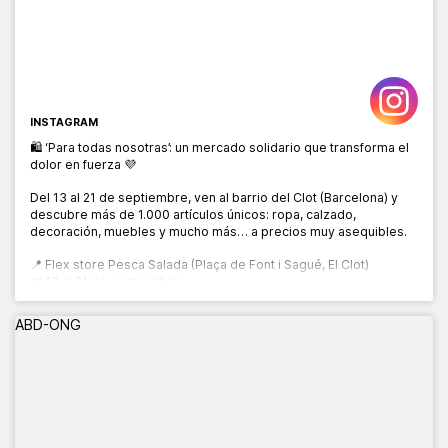
INSTAGRAM
🛍️ ‘Para todas nosotras’: un mercado solidario que transforma el
dolor en fuerza 💜
Del 13 al 21 de septiembre, ven al barrio del Clot (Barcelona) y
descubre más de 1.000 artículos únicos: ropa, calzado,
decoración, muebles y mucho más… a precios muy asequibles.
📍 Flex store Pesca Salada (Plaça de Font i Sagué, El Clot)
📅 13 al 21 de septiembre
🕙 10:00 a 20:00 h
ABD-ONG