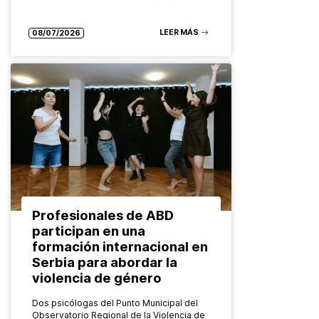
reconocimiento colectivo, reflexión y
mirada compartida hacia el futuro. El
Grupo ABD ha…
LEER MÁS
08/07/2026
Profesionales de ABD
participan en una
formación internacional en
Serbia para abordar la
violencia de género
Dos psicólogas del Punto Municipal del
Observatorio Regional de la Violencia de