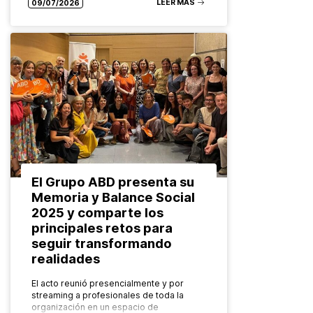
LEER MÁS
saludable, sostenible y accesible para
09/07/2026
todas las…
El Grupo ABD presenta su
Memoria y Balance Social
2025 y comparte los
principales retos para
seguir transformando
realidades
El acto reunió presencialmente y por
streaming a profesionales de toda la
organización en un espacio de