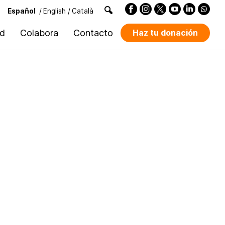
Español
/
English
/
Català
ad
Colabora
Contacto
Haz tu donación