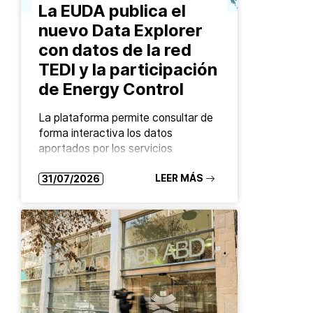
La EUDA publica el
nuevo Data Explorer
con datos de la red
TEDI y la participación
de Energy Control
La plataforma permite consultar de
forma interactiva los datos
aportados por los servicios
europeos de drug checking La
Agencia de la Unión Europea sobre
LEER MÁS
31/07/2026
Drogas (EUDA) ha lanzado el
nuevo…