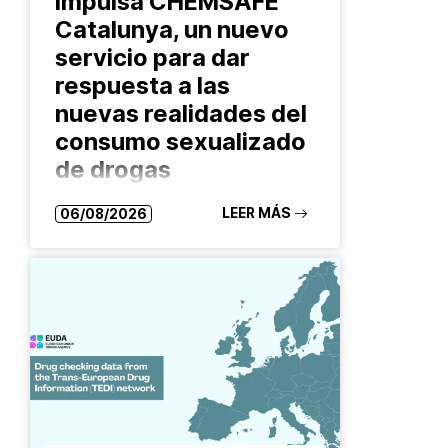
impulsa CHEMSAFE
Catalunya, un nuevo
servicio para dar
respuesta a las
nuevas realidades del
consumo sexualizado
de drogas
El proyecto ofrece asesoramiento
LEER MÁS
06/08/2026
confidencial, análisis de sustancias y
acciones comunitarias para reducir
riesgos y facilitar el acceso a
recursos especializados Las formas
de consumo de drogas evolucionan
constantemente. También…