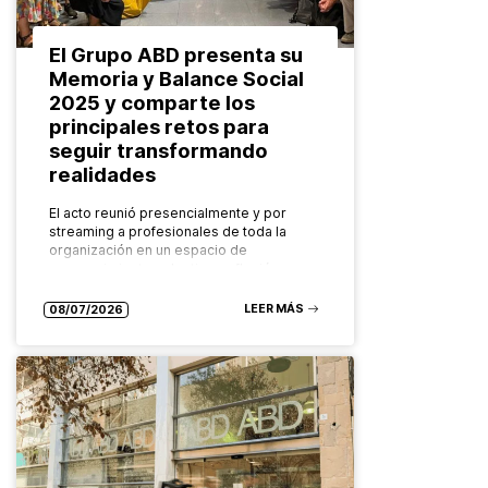
El Grupo ABD presenta su
Memoria y Balance Social
2025 y comparte los
principales retos para
seguir transformando
realidades
El acto reunió presencialmente y por
streaming a profesionales de toda la
organización en un espacio de
reconocimiento colectivo, reflexión y
mirada compartida hacia el futuro. El
Grupo ABD ha…
LEER MÁS
08/07/2026