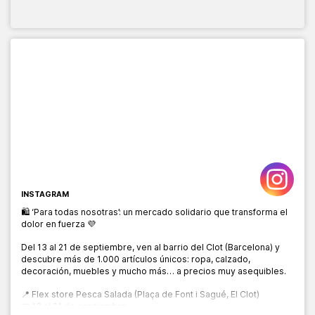
INSTAGRAM
🛍️ ‘Para todas nosotras’: un mercado solidario que transforma el
dolor en fuerza 💜
Del 13 al 21 de septiembre, ven al barrio del Clot (Barcelona) y
descubre más de 1.000 artículos únicos: ropa, calzado,
decoración, muebles y mucho más… a precios muy asequibles.
📍 Flex store Pesca Salada (Plaça de Font i Sagué, El Clot)
📅 13 al 21 de septiembre