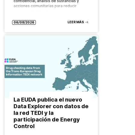
confidencial, análisis de sustancias y
acciones comunitarias para reducir
riesgos y facilitar el acceso a recursos
especializados Las formas de consumo
de drogas evolucionan constantemente.
LEER MÁS
06/08/2026
También…
La EUDA publica el nuevo
Data Explorer con datos de
la red TEDI y la
participación de Energy
Control