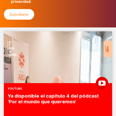
privacidad
.
YOUTUBE
Ya disponible el capítulo 4 del pódcast
‘Por el mundo que queremos’