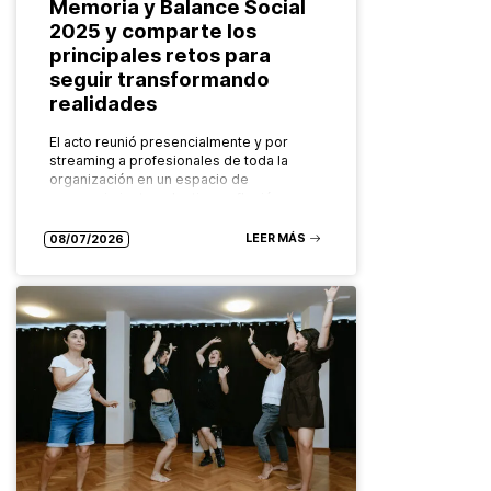
Memoria y Balance Social
2025 y comparte los
principales retos para
seguir transformando
realidades
El acto reunió presencialmente y por
streaming a profesionales de toda la
organización en un espacio de
reconocimiento colectivo, reflexión y
mirada compartida hacia el futuro. El
Grupo ABD ha…
LEER MÁS
08/07/2026