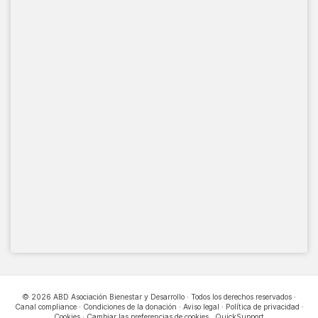
© 2026 ABD Asociación Bienestar y Desarrollo · Todos los derechos reservados ·
Canal compliance
·
Condiciones de la donación
·
Aviso legal
·
Política de privacidad
·
Cookies
·
Cambiar las preferencias de cookies
.
QuickSupport