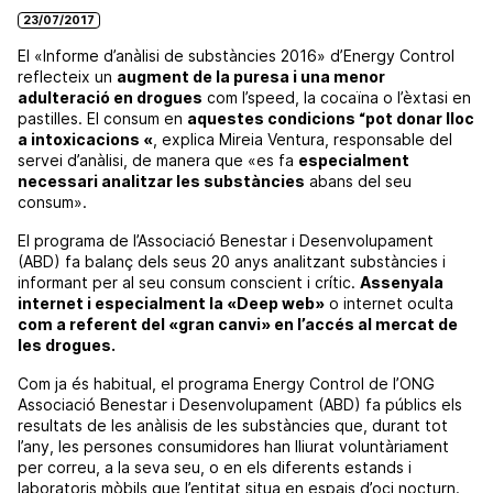
23/07/2017
El «Informe d’anàlisi de substàncies 2016» d’Energy Control
reflecteix un
augment de la puresa i una menor
adulteració en drogues
com l’speed, la cocaïna o l’èxtasi en
pastilles. El consum en
aquestes condicions “pot donar lloc
a intoxicacions «
, explica Mireia Ventura, responsable del
servei d’anàlisi, de manera que «es fa
especialment
necessari analitzar les substàncies
abans del seu
consum».
El programa de l’Associació Benestar i Desenvolupament
(ABD) fa balanç dels seus 20 anys analitzant substàncies i
informant per al seu consum conscient i crític.
Assenyala
internet i especialment la «Deep web»
o internet oculta
com a referent del «gran canvi» en l’accés al mercat de
les drogues.
Com ja és habitual, el programa Energy Control de l’ONG
Associació Benestar i Desenvolupament (ABD) fa públics els
resultats de les anàlisis de les substàncies que, durant tot
l’any, les persones consumidores han lliurat voluntàriament
per correu, a la seva seu, o en els diferents estands i
laboratoris mòbils que l’entitat situa en espais d’oci nocturn.