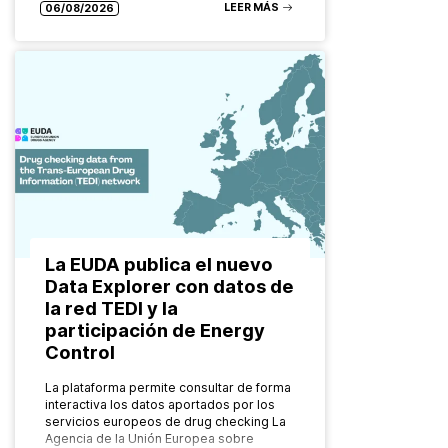
de drogas evolucionan constantemente.
LEER MÁS
06/08/2026
También…
La EUDA publica el nuevo
Data Explorer con datos de
la red TEDI y la
participación de Energy
Control
La plataforma permite consultar de forma
interactiva los datos aportados por los
servicios europeos de drug checking La
Agencia de la Unión Europea sobre