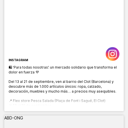
INSTAGRAM
🛍️ ‘Para todas nosotras’: un mercado solidario que transforma el
dolor en fuerza 💜
Del 13 al 21 de septiembre, ven al barrio del Clot (Barcelona) y
descubre más de 1.000 artículos únicos: ropa, calzado,
decoración, muebles y mucho más… a precios muy asequibles.
📍 Flex store Pesca Salada (Plaça de Font i Sagué, El Clot)
📅 13 al 21 de septiembre
🕙 10:00 a 20:00 h
ABD-ONG