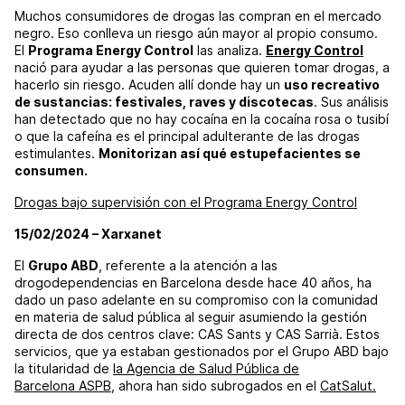
Muchos consumidores de drogas las compran en el mercado
negro. Eso conlleva un riesgo aún mayor al propio consumo.
El
Programa Energy Control
las analiza.
Energy Control
nació para ayudar a las personas que quieren tomar drogas, a
hacerlo sin riesgo. Acuden allí donde hay un
uso recreativo
de sustancias: festivales, raves y discotecas
. Sus análisis
han detectado que no hay cocaína en la cocaína rosa o tusibí
o que la cafeína es el principal adulterante de las drogas
estimulantes.
Monitorizan así qué estupefacientes se
consumen.
Drogas bajo supervisión con el Programa Energy Control
15/02/2024 – Xarxanet
El
Grupo ABD
, referente a la atención a las
drogodependencias en Barcelona desde hace 40 años, ha
dado un paso adelante en su compromiso con la comunidad
en materia de salud pública al seguir asumiendo la gestión
directa de dos centros clave: CAS Sants y CAS Sarrià. Estos
servicios, que ya estaban gestionados por el Grupo ABD bajo
la titularidad de
la Agencia de Salud Pública de
Barcelona ASPB
, ahora han sido subrogados en el
CatSalut.