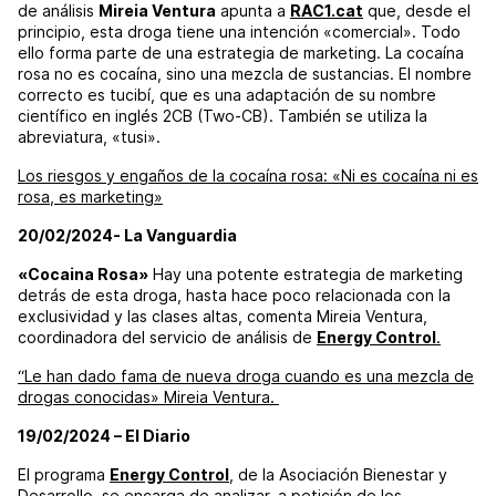
de análisis
Mireia Ventura
apunta a
RAC1.cat
que, desde el
principio, esta droga tiene una intención «comercial». Todo
ello forma parte de una estrategia de marketing. La cocaína
rosa no es cocaína, sino una mezcla de sustancias. El nombre
correcto es tucibí, que es una adaptación de su nombre
científico en inglés 2CB (Two-CB). También se utiliza la
abreviatura, «tusi».
Los riesgos y engaños de la cocaína rosa: «Ni es cocaína ni es
rosa, es marketing»
20/02/2024- La Vanguardia
«Cocaina Rosa»
Hay una potente estrategia de marketing
detrás de esta droga, hasta hace poco relacionada con la
exclusividad y las clases altas, comenta Mireia Ventura,
coordinadora del servicio de análisis de
Energy Control
.
“Le han dado fama de nueva droga cuando es una mezcla de
drogas conocidas» Mireia Ventura.
19/02/2024 – El Diario
El programa
Energy Control
, de la Asociación Bienestar y
Desarrollo, se encarga de analizar, a petición de los