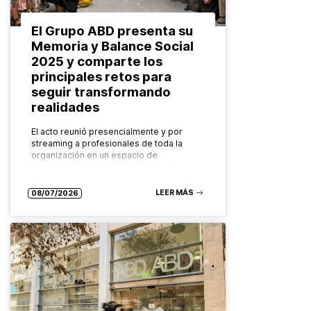
El Grupo ABD presenta su
Memoria y Balance Social
2025 y comparte los
principales retos para
seguir transformando
realidades
El acto reunió presencialmente y por
streaming a profesionales de toda la
organización en un espacio de
reconocimiento colectivo, reflexión y
mirada compartida hacia el futuro. El
Grupo ABD ha…
LEER MÁS
08/07/2026