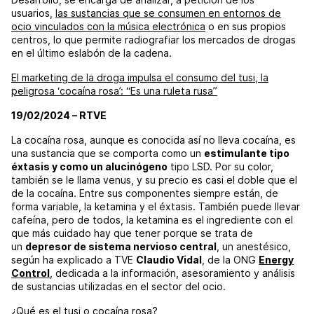
usuarios,
las sustancias que se consumen en entornos de
ocio vinculados con la música electrónica
o en sus propios
centros, lo que permite radiografiar los mercados de drogas
en el último eslabón de la cadena.
El marketing de la droga impulsa el consumo del tusi, la
peligrosa ‘cocaína rosa’: “Es una ruleta rusa”
19/02/2024 – RTVE
La cocaína rosa, aunque es conocida así no lleva cocaína, es
una sustancia que se comporta como un
estimulante tipo
éxtasis y como un alucinógeno
tipo LSD. Por su color,
también se le llama venus, y su precio es casi el doble que el
de la cocaína. Entre sus componentes siempre están, de
forma variable, la ketamina y el éxtasis. También puede llevar
cafeína, pero de todos, la ketamina es el ingrediente con el
que más cuidado hay que tener porque se trata de
un
depresor de sistema nervioso central
, un anestésico,
según ha explicado a TVE
Claudio Vidal
, de la ONG
Energy
Control
, dedicada a la información, asesoramiento y análisis
de sustancias utilizadas en el sector del ocio.
¿Qué es el tusi o
cocaína
rosa?