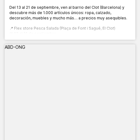
Del 13 al 21 de septiembre, ven al barrio del Clot (Barcelona) y
descubre más de 1.000 artículos únicos: ropa, calzado,
decoración, muebles y mucho más… a precios muy asequibles.
📍 Flex store Pesca Salada (Plaça de Font i Sagué, El Clot)
📅 13 al 21 de septiembre
🕙 10:00 a 20:00 h
ABD-ONG