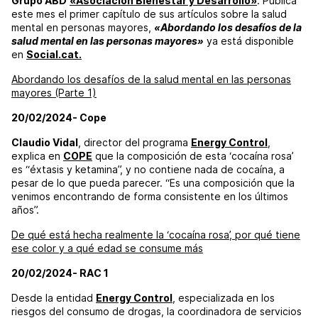
Grupo ABD
«Asociación Bienestar y Desarrollo»
. Pública
este mes el primer capítulo de sus artículos sobre la salud
mental en personas mayores,
«Abordando los desafíos de la
salud mental en las personas mayores»
ya está disponible
en
Social.cat.
Abordando los desafíos de la salud mental en las personas
mayores (Parte 1)
20/02/2024- Cope
Claudio Vidal
, director del programa
Energy Control
,
explica en
COPE
que la composición de esta ‘cocaína rosa’
es “éxtasis y ketamina”, y no contiene nada de cocaína, a
pesar de lo que pueda parecer. “Es una composición que la
venimos encontrando de forma consistente en los últimos
años”.
De qué está hecha realmente la ‘cocaína rosa’, por qué tiene
ese color y a qué edad se consume más
20/02/2024- RAC 1
Desde la entidad
Energy Control
, especializada en los
riesgos del consumo de drogas, la coordinadora de servicios