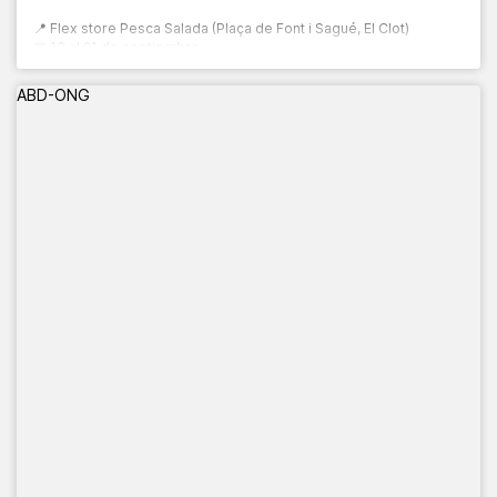
📍 Flex store Pesca Salada (Plaça de Font i Sagué, El Clot)
📅 13 al 21 de septiembre
🕙 10:00 a 20:00 h
ABD-ONG