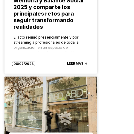
Memoria y Balance Social
2025 y comparte los
principales retos para
seguir transformando
realidades
El acto reunió presencialmente y por
streaming a profesionales de toda la
organización en un espacio de
reconocimiento colectivo, reflexión y
mirada compartida hacia el futuro. El
Grupo ABD ha…
LEER MÁS
08/07/2026