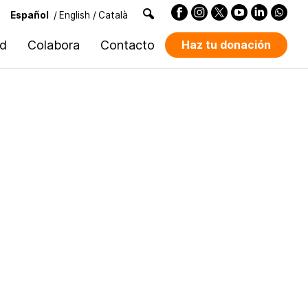
Español
/
English
/
Català
ad
Colabora
Contacto
Haz tu donación