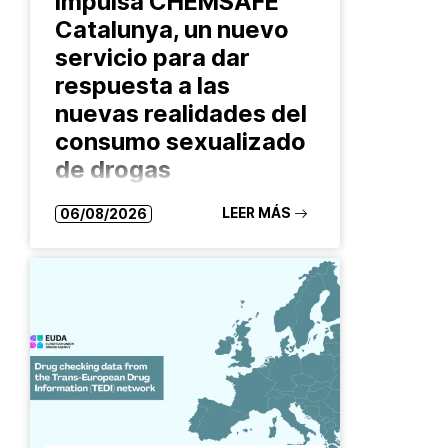
impulsa CHEMSAFE
Catalunya, un nuevo
servicio para dar
respuesta a las
nuevas realidades del
consumo sexualizado
de drogas
El proyecto ofrece asesoramiento
LEER MÁS
06/08/2026
confidencial, análisis de sustancias y
acciones comunitarias para reducir
riesgos y facilitar el acceso a
recursos especializados Las formas
de consumo de drogas evolucionan
constantemente. También…