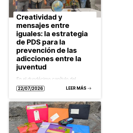
Creatividad y
mensajes entre
iguales: la estrategia
de PDS para la
prevención de las
adicciones entre la
juventud
En el duodécimo capítulo del
podcast Por el mundo que
LEER MÁS
22/07/2026
queremos, explicamos cómo las
personas jóvenes se pueden
convertir en agentes de cambio
para sensibilizar a sus iguales
alrededor de…