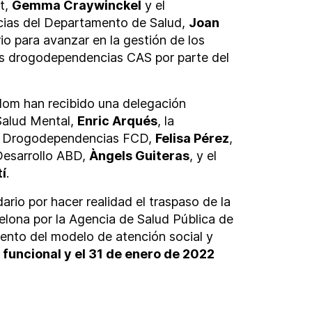
ut,
Gemma Craywinckel
y el
ias del Departamento de Salud,
Joan
io para avanzar en la gestión de los
as drogodependencias CAS por parte del
lom han recibido una delegación
 Salud Mental,
Enric Arqués
, la
de Drogodependencias FCD,
Felisa Pérez
,
 Desarrollo ABD,
Àngels Guiteras
, y el
í
.
rio por hacer realidad el traspaso de la
lona por la Agencia de Salud Pública de
ento del modelo de atención social y
 funcional y el 31 de enero de 2022