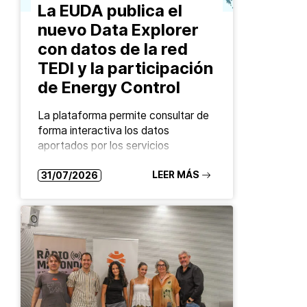
La EUDA publica el
nuevo Data Explorer
con datos de la red
TEDI y la participación
de Energy Control
La plataforma permite consultar de
forma interactiva los datos
aportados por los servicios
europeos de drug checking La
Agencia de la Unión Europea sobre
LEER MÁS
31/07/2026
Drogas (EUDA) ha lanzado el
nuevo…