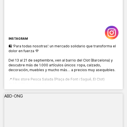
INSTAGRAM
🛍️ ‘Para todas nosotras’: un mercado solidario que transforma el
dolor en fuerza 💜
Del 13 al 21 de septiembre, ven al barrio del Clot (Barcelona) y
descubre más de 1.000 artículos únicos: ropa, calzado,
decoración, muebles y mucho más… a precios muy asequibles.
📍 Flex store Pesca Salada (Plaça de Font i Sagué, El Clot)
📅 13 al 21 de septiembre
🕙 10:00 a 20:00 h
ABD-ONG