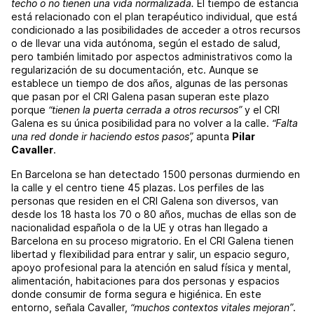
techo o no tienen una vida normalizada.
El tiempo de estancia
está relacionado con el plan terapéutico individual, que está
condicionado a las posibilidades de acceder a otros recursos
o de llevar una vida autónoma, según el estado de salud,
pero también limitado por aspectos administrativos como la
regularización de su documentación, etc. Aunque se
establece un tiempo de dos años, algunas de las personas
que pasan por el CRI Galena pasan superan este plazo
porque
“tienen la puerta cerrada a otros recursos”
y el CRI
Galena es su única posibilidad para no volver a la calle.
“Falta
una red donde ir haciendo estos pasos”,
apunta
Pilar
Cavaller
.
En Barcelona se han detectado 1500 personas durmiendo en
la calle y el centro tiene 45 plazas. Los perfiles de las
personas que residen en el CRI Galena son diversos, van
desde los 18 hasta los 70 o 80 años, muchas de ellas son de
nacionalidad española o de la UE y otras han llegado a
Barcelona en su proceso migratorio. En el CRI Galena tienen
libertad y flexibilidad para entrar y salir, un espacio seguro,
apoyo profesional para la atención en salud física y mental,
alimentación, habitaciones para dos personas y espacios
donde consumir de forma segura e higiénica. En este
entorno, señala Cavaller,
“muchos contextos vitales mejoran”
.