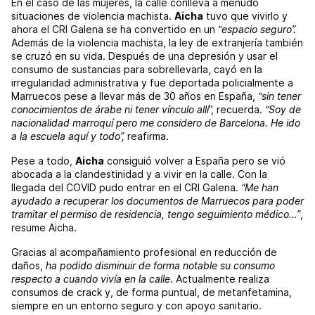
En el caso de las mujeres, la calle conlleva a menudo
situaciones de violencia machista.
Aicha
tuvo que vivirlo y
ahora el CRI Galena se ha convertido en un
“espacio seguro”.
Además de la violencia machista, la ley de extranjería también
se cruzó en su vida. Después de una depresión y usar el
consumo de sustancias para sobrellevarla, cayó en la
irregularidad administrativa y fue deportada policialmente a
Marruecos pese a llevar más de 30 años en España,
“sin tener
conocimientos de árabe ni tener vínculo allí
”, recuerda.
“Soy de
nacionalidad marroquí pero me considero de Barcelona. He ido
a la escuela aquí y todo”,
reafirma.
Pese a todo,
Aicha
consiguió volver a España pero se vió
abocada a la clandestinidad y a vivir en la calle. Con la
llegada del COVID pudo entrar en el CRI Galena.
“Me han
ayudado a recuperar los documentos de Marruecos para poder
tramitar el permiso de residencia, tengo seguimiento médico…”
,
resume Aicha.
Gracias al acompañamiento profesional en reducción de
daños,
ha podido disminuir de forma notable su consumo
respecto a cuando vivía en la calle
. Actualmente realiza
consumos de crack y, de forma puntual, de metanfetamina,
siempre en un entorno seguro y con apoyo sanitario.