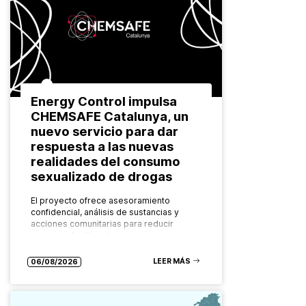
Energy Control impulsa
CHEMSAFE Catalunya, un
nuevo servicio para dar
respuesta a las nuevas
realidades del consumo
sexualizado de drogas
El proyecto ofrece asesoramiento
confidencial, análisis de sustancias y
acciones comunitarias para reducir
riesgos y facilitar el acceso a recursos
especializados Las formas de consumo
de drogas evolucionan constantemente.
LEER MÁS
06/08/2026
También…