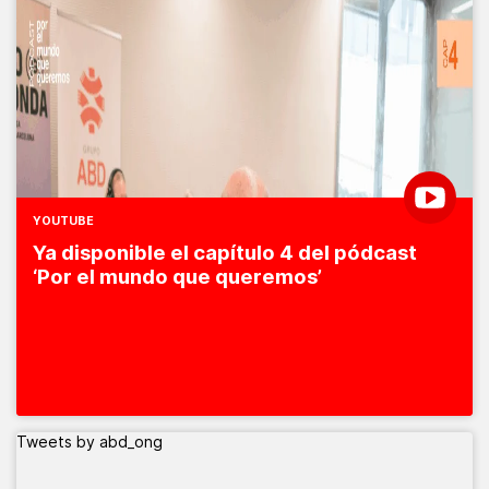
YOUTUBE
Ya disponible el capítulo 4 del pódcast
‘Por el mundo que queremos’
Tweets by abd_ong