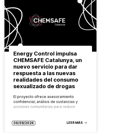
Energy Control impulsa
CHEMSAFE Catalunya, un
nuevo servicio para dar
respuesta a las nuevas
realidades del consumo
sexualizado de drogas
El proyecto ofrece asesoramiento
confidencial, análisis de sustancias y
acciones comunitarias para reducir
riesgos y facilitar el acceso a recursos
especializados Las formas de consumo
de drogas evolucionan constantemente.
LEER MÁS
06/08/2026
También…