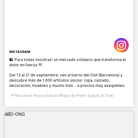
INSTAGRAM
🛍️ ‘Para todas nosotras’: un mercado solidario que transforma el
dolor en fuerza 💜
Del 13 al 21 de septiembre, ven al barrio del Clot (Barcelona) y
descubre más de 1.000 artículos únicos: ropa, calzado,
decoración, muebles y mucho más… a precios muy asequibles.
📍 Flex store Pesca Salada (Plaça de Font i Sagué, El Clot)
📅 13 al 21 de septiembre
🕙 10:00 a 20:00 h
ABD-ONG