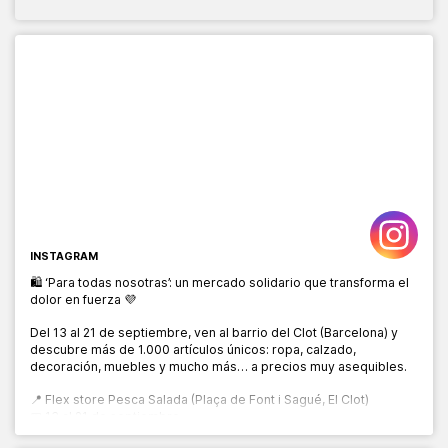
INSTAGRAM
🛍️ ‘Para todas nosotras’: un mercado solidario que transforma el
dolor en fuerza 💜
Del 13 al 21 de septiembre, ven al barrio del Clot (Barcelona) y
descubre más de 1.000 artículos únicos: ropa, calzado,
decoración, muebles y mucho más… a precios muy asequibles.
📍 Flex store Pesca Salada (Plaça de Font i Sagué, El Clot)
📅 13 al 21 de septiembre
🕙 10:00 a 20:00 h