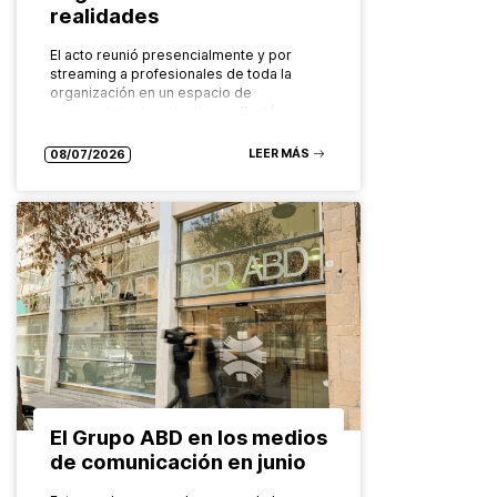
realidades
El acto reunió presencialmente y por
streaming a profesionales de toda la
organización en un espacio de
reconocimiento colectivo, reflexión y
mirada compartida hacia el futuro. El
Grupo ABD ha…
LEER MÁS
08/07/2026
El Grupo ABD en los medios
de comunicación en junio