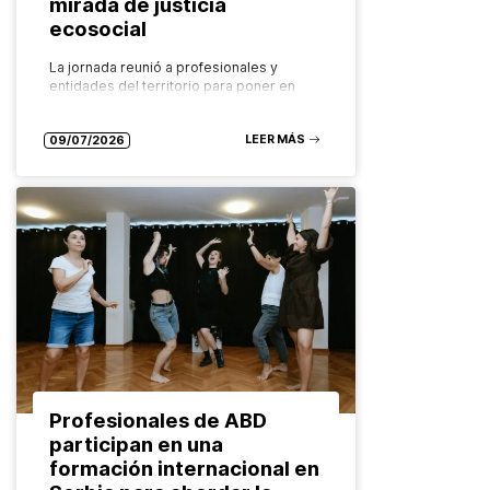
mirada de justicia
ecosocial
La jornada reunió a profesionales y
entidades del territorio para poner en
valor los recursos comunitarios que
garantizan el derecho a una alimentación
LEER MÁS
saludable, sostenible y accesible para
09/07/2026
todas las…
Profesionales de ABD
participan en una
formación internacional en