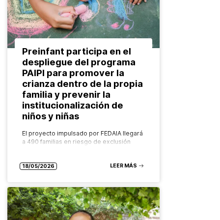
Preinfant participa en el
despliegue del programa
PAIPI para promover la
crianza dentro de la propia
familia y prevenir la
institucionalización de
niños y niñas
El proyecto impulsado por FEDAIA llegará
a 490 familias en riesgo de exclusión
social de más de 21 municipios catalanes
con un modelo innovador, comunitario y
LEER MÁS
basado en la evidencia…
18/05/2026