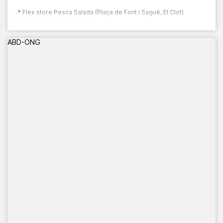
📍 Flex store Pesca Salada (Plaça de Font i Sagué, El Clot)
📅 13 al 21 de septiembre
🕙 10:00 a 20:00 h
ABD-ONG