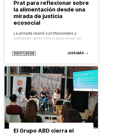
Prat para reflexionar sobre
la alimentación desde una
mirada de justicia
ecosocial
La jornada reunió a profesionales y
entidades del territorio para poner en
valor los recursos comunitarios que
garantizan el derecho a una alimentación
LEER MÁS
saludable, sostenible y accesible para
09/07/2026
todas las…
El Grupo ABD cierra el