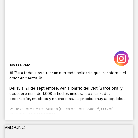
INSTAGRAM
🛍️ ‘Para todas nosotras’: un mercado solidario que transforma el
dolor en fuerza 💜
Del 13 al 21 de septiembre, ven al barrio del Clot (Barcelona) y
descubre más de 1.000 artículos únicos: ropa, calzado,
decoración, muebles y mucho más… a precios muy asequibles.
📍 Flex store Pesca Salada (Plaça de Font i Sagué, El Clot)
📅 13 al 21 de septiembre
🕙 10:00 a 20:00 h
ABD-ONG