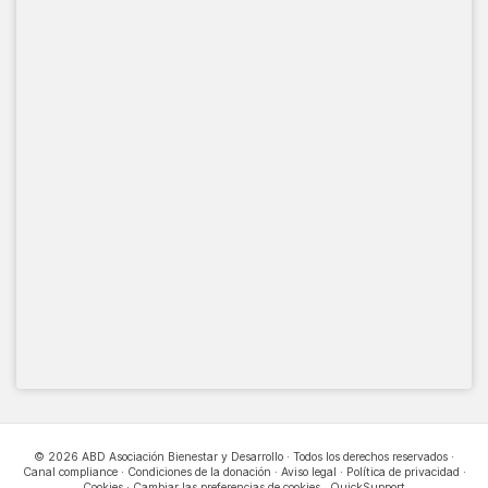
© 2026 ABD Asociación Bienestar y Desarrollo · Todos los derechos reservados ·
Canal compliance
·
Condiciones de la donación
·
Aviso legal
·
Política de privacidad
·
Cookies
·
Cambiar las preferencias de cookies
.
QuickSupport