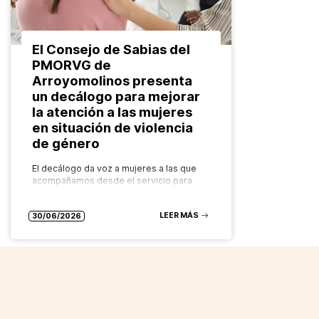
El Consejo de Sabias del
PMORVG de
Arroyomolinos presenta
un decálogo para mejorar
la atención a las mujeres
en situación de violencia
de género
El decálogo da voz a mujeres a las que
acompañamos desde el servicio para
impulsar una atención más humana,
especializada y centrada en los
LEER MÁS
derechos, con el valor añadido de…
30/06/2026