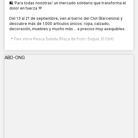
🛍️ ‘Para todas nosotras’: un mercado solidario que transforma el
dolor en fuerza 💜
Del 13 al 21 de septiembre, ven al barrio del Clot (Barcelona) y
descubre más de 1.000 artículos únicos: ropa, calzado,
decoración, muebles y mucho más… a precios muy asequibles.
📍 Flex store Pesca Salada (Plaça de Font i Sagué, El Clot)
📅 13 al 21 de septiembre
🕙 10:00 a 20:00 h
ABD-ONG