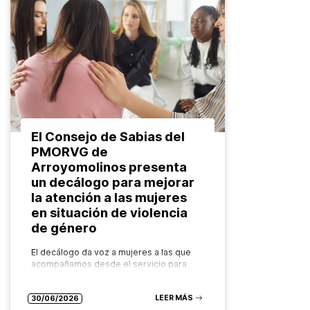
El Consejo de Sabias del
PMORVG de
Arroyomolinos presenta
un decálogo para mejorar
la atención a las mujeres
en situación de violencia
de género
El decálogo da voz a mujeres a las que
acompañamos desde el servicio para
impulsar una atención más humana,
especializada y centrada en los
LEER MÁS
derechos, con el valor añadido de…
30/06/2026