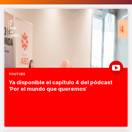
YOUTUBE
Ya disponible el capítulo 4 del pódcast
‘Por el mundo que queremos’