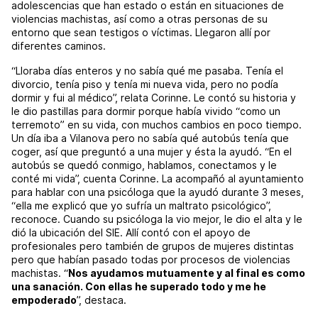
adolescencias que han estado o están en situaciones de
violencias machistas, así como a otras personas de su
entorno que sean testigos o víctimas. Llegaron allí por
diferentes caminos.
“Lloraba días enteros y no sabía qué me pasaba. Tenía el
divorcio, tenía piso y tenía mi nueva vida, pero no podía
dormir y fui al médico”, relata Corinne. Le contó su historia y
le dio pastillas para dormir porque había vivido “como un
terremoto” en su vida, con muchos cambios en poco tiempo.
Un día iba a Vilanova pero no sabía qué autobús tenía que
coger, así que preguntó a una mujer y ésta la ayudó. “En el
autobús se quedó conmigo, hablamos, conectamos y le
conté mi vida”, cuenta Corinne. La acompañó al ayuntamiento
para hablar con una psicóloga que la ayudó durante 3 meses,
“ella me explicó que yo sufría un maltrato psicológico”,
reconoce. Cuando su psicóloga la vio mejor, le dio el alta y le
dió la ubicación del SIE. Allí contó con el apoyo de
profesionales pero también de grupos de mujeres distintas
pero que habían pasado todas por procesos de violencias
machistas. “
Nos ayudamos mutuamente y al final es como
una sanación. Con ellas he superado todo y me he
empoderado
”, destaca.