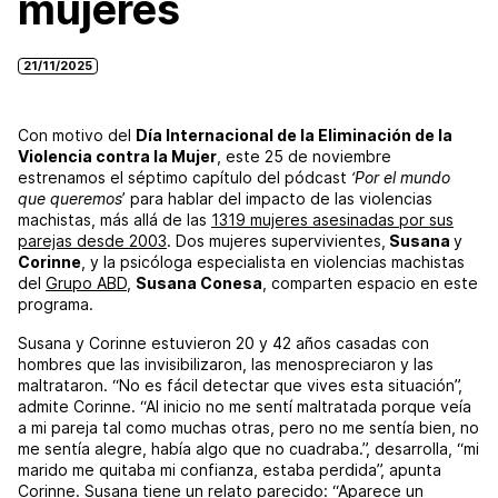
mujeres
21/11/2025
Con motivo del
Día Internacional de la Eliminación de la
Violencia contra la Mujer
, este 25 de noviembre
estrenamos el séptimo capítulo del pódcast
‘Por el mundo
que queremos
’ para hablar del impacto de las violencias
machistas, más allá de las
1319 mujeres asesinadas por sus
parejas desde 2003
. Dos mujeres supervivientes,
Susana
y
Corinne
, y la psicóloga especialista en violencias machistas
del
Grupo ABD
,
Susana Conesa
, comparten espacio en este
programa.
Susana y Corinne estuvieron 20 y 42 años casadas con
hombres que las invisibilizaron, las menospreciaron y las
maltrataron. “No es fácil detectar que vives esta situación”,
admite Corinne. “Al inicio no me sentí maltratada porque veía
a mi pareja tal como muchas otras, pero no me sentía bien, no
me sentía alegre, había algo que no cuadraba.”, desarrolla, “mi
marido me quitaba mi confianza, estaba perdida”, apunta
Corinne. Susana tiene un relato parecido: “Aparece un