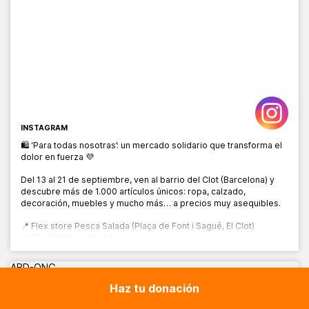
INSTAGRAM
🛍️ ‘Para todas nosotras’: un mercado solidario que transforma el
dolor en fuerza 💜
Del 13 al 21 de septiembre, ven al barrio del Clot (Barcelona) y
descubre más de 1.000 artículos únicos: ropa, calzado,
decoración, muebles y mucho más… a precios muy asequibles.
📍 Flex store Pesca Salada (Plaça de Font i Sagué, El Clot)
📅 13 al 21 de septiembre
🕙 10:00 a 20:00 h
ABD-ONG
Haz tu donación