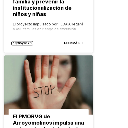
familia y prevenir la
institucionalización de
niños y niñas
El proyecto impulsado por FEDAIA llegará
a 490 familias en riesgo de exclusión
social de más de 21 municipios catalanes
con un modelo innovador, comunitario y
LEER MÁS
basado en la evidencia…
18/05/2026
El PMORVG de
Arroyomolinos impulsa una