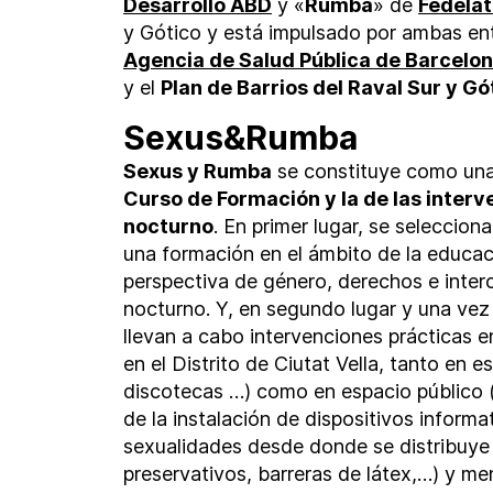
Desarrollo ABD
y «
Rumba
» de
Fedelat
y Gótico y está impulsado por ambas ent
Agencia de Salud Pública de Barcelo
y el
Plan de Barrios del Raval Sur y Gó
Sexus&Rumba
Sexus y Rumba
se constituye como una 
Curso de Formación y la de las interv
nocturno
. En primer lugar, se seleccio
una formación en el ámbito de la educac
perspectiva de género, derechos e interc
nocturno. Y, en segundo lugar y una vez 
llevan a cabo intervenciones prácticas 
en el Distrito de Ciutat Vella, tanto en 
discotecas …) como en espacio público (
de la instalación de dispositivos inform
sexualidades desde donde se distribuye m
preservativos, barreras de látex,…) y men