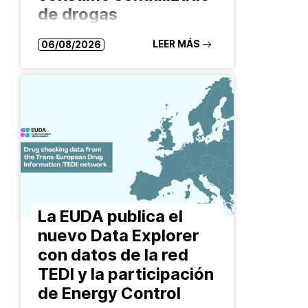
de drogas
El proyecto ofrece asesoramiento
LEER MÁS
06/08/2026
confidencial, análisis de sustancias y
acciones comunitarias para reducir
riesgos y facilitar el acceso a
recursos especializados Las formas
de consumo de drogas evolucionan
constantemente. También…
La EUDA publica el
nuevo Data Explorer
con datos de la red
TEDI y la participación
de Energy Control