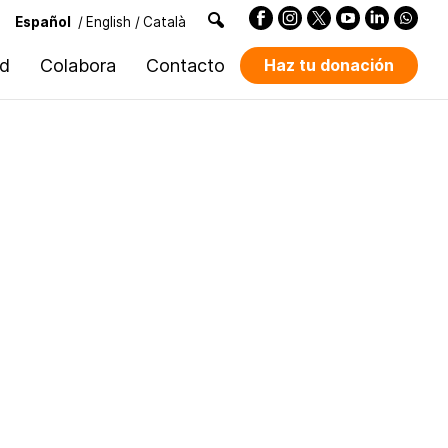
Español
/
English
/
Català
ad
Colabora
Contacto
Haz tu donación