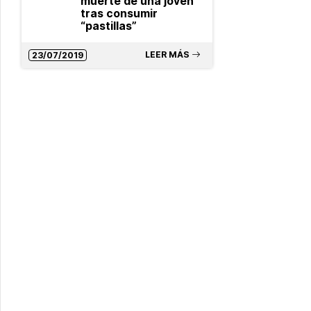
muerte de una joven
tras consumir
“pastillas”
LEER MÁS
23/07/2019