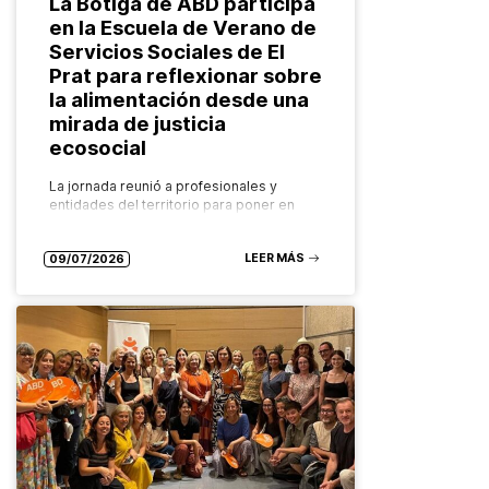
La Botiga de ABD participa
en la Escuela de Verano de
Servicios Sociales de El
Prat para reflexionar sobre
la alimentación desde una
mirada de justicia
ecosocial
La jornada reunió a profesionales y
entidades del territorio para poner en
valor los recursos comunitarios que
garantizan el derecho a una alimentación
LEER MÁS
saludable, sostenible y accesible para
09/07/2026
todas las…