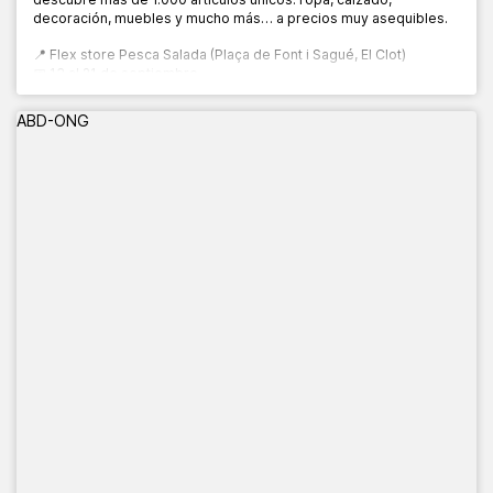
decoración, muebles y mucho más… a precios muy asequibles.
📍 Flex store Pesca Salada (Plaça de Font i Sagué, El Clot)
📅 13 al 21 de septiembre
🕙 10:00 a 20:00 h
ABD-ONG