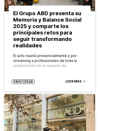
El Grupo ABD presenta su
Memoria y Balance Social
2025 y comparte los
principales retos para
seguir transformando
realidades
El acto reunió presencialmente y por
streaming a profesionales de toda la
organización en un espacio de
reconocimiento colectivo, reflexión y
mirada compartida hacia el futuro. El
Grupo ABD ha…
LEER MÁS
08/07/2026