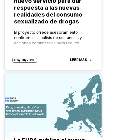
nuevo servicio para dar
respuesta a las nuevas
realidades del consumo
sexualizado de drogas
El proyecto ofrece asesoramiento
confidencial, análisis de sustancias y
acciones comunitarias para reducir
riesgos y facilitar el acceso a recursos
especializados Las formas de consumo
de drogas evolucionan constantemente.
LEER MÁS
06/08/2026
También…
La EUDA publica el nuevo