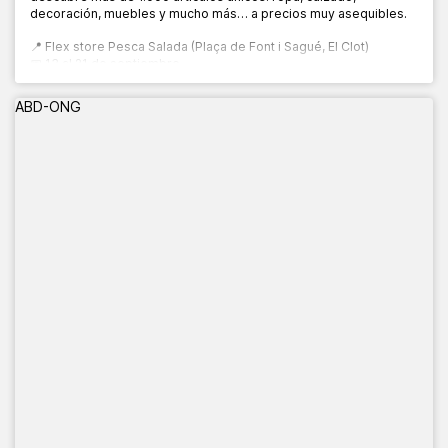
decoración, muebles y mucho más… a precios muy asequibles.
📍 Flex store Pesca Salada (Plaça de Font i Sagué, El Clot)
📅 13 al 21 de septiembre
🕙 10:00 a 20:00 h
ABD-ONG