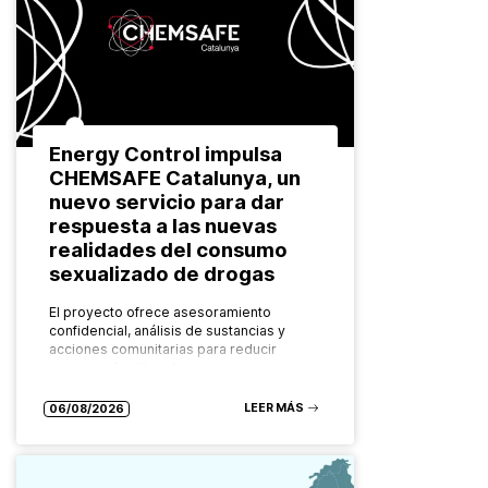
Energy Control impulsa
CHEMSAFE Catalunya, un
nuevo servicio para dar
respuesta a las nuevas
realidades del consumo
sexualizado de drogas
El proyecto ofrece asesoramiento
confidencial, análisis de sustancias y
acciones comunitarias para reducir
riesgos y facilitar el acceso a recursos
especializados Las formas de consumo
de drogas evolucionan constantemente.
LEER MÁS
06/08/2026
También…