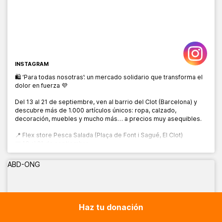
INSTAGRAM
🛍️ ‘Para todas nosotras’: un mercado solidario que transforma el
dolor en fuerza 💜
Del 13 al 21 de septiembre, ven al barrio del Clot (Barcelona) y
descubre más de 1.000 artículos únicos: ropa, calzado,
decoración, muebles y mucho más… a precios muy asequibles.
📍 Flex store Pesca Salada (Plaça de Font i Sagué, El Clot)
📅 13 al 21 de septiembre
🕙 10:00 a 20:00 h
ABD-ONG
Haz tu donación