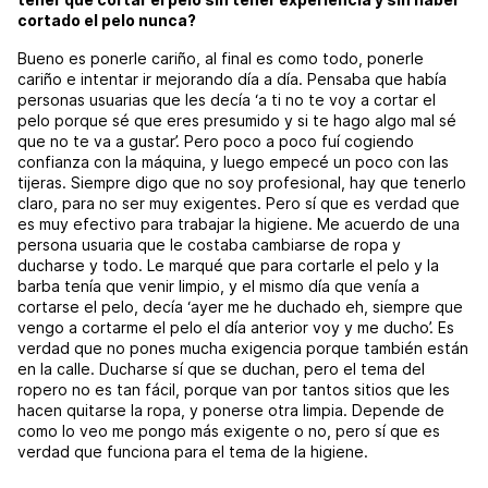
cortado el pelo nunca?
Bueno es ponerle cariño, al final es como todo, ponerle
cariño e intentar ir mejorando día a día. Pensaba que había
personas usuarias que les decía ‘a ti no te voy a cortar el
pelo porque sé que eres presumido y si te hago algo mal sé
que no te va a gustar’. Pero poco a poco fuí cogiendo
confianza con la máquina, y luego empecé un poco con las
tijeras. Siempre digo que no soy profesional, hay que tenerlo
claro, para no ser muy exigentes. Pero sí que es verdad que
es muy efectivo para trabajar la higiene. Me acuerdo de una
persona usuaria que le costaba cambiarse de ropa y
ducharse y todo. Le marqué que para cortarle el pelo y la
barba tenía que venir limpio, y el mismo día que venía a
cortarse el pelo, decía ‘ayer me he duchado eh, siempre que
vengo a cortarme el pelo el día anterior voy y me ducho’. Es
verdad que no pones mucha exigencia porque también están
en la calle. Ducharse sí que se duchan, pero el tema del
ropero no es tan fácil, porque van por tantos sitios que les
hacen quitarse la ropa, y ponerse otra limpia. Depende de
como lo veo me pongo más exigente o no, pero sí que es
verdad que funciona para el tema de la higiene.