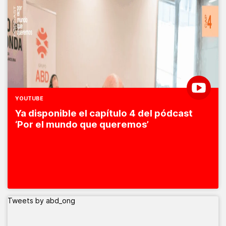
YOUTUBE
Ya disponible el capítulo 4 del pódcast
‘Por el mundo que queremos’
Tweets by abd_ong