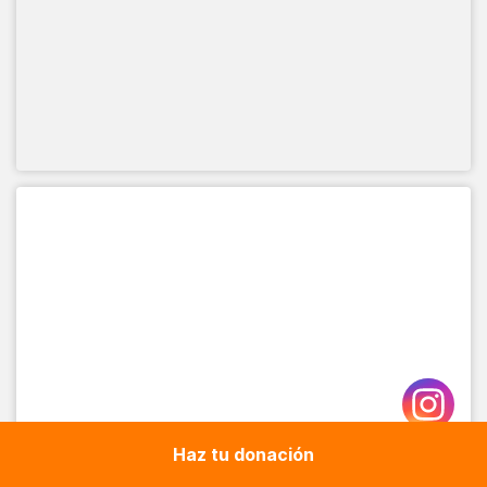
INSTAGRAM
Haz tu donación
🛍️ ‘Para todas nosotras’: un mercado solidario que transforma el
dolor en fuerza 💜