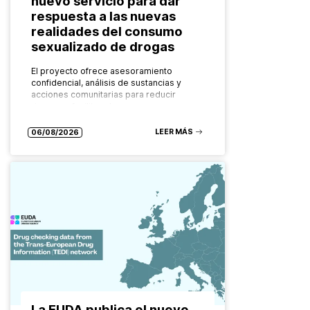
nuevo servicio para dar
respuesta a las nuevas
realidades del consumo
sexualizado de drogas
El proyecto ofrece asesoramiento
confidencial, análisis de sustancias y
acciones comunitarias para reducir
riesgos y facilitar el acceso a recursos
especializados Las formas de consumo
de drogas evolucionan constantemente.
LEER MÁS
06/08/2026
También…
La EUDA publica el nuevo