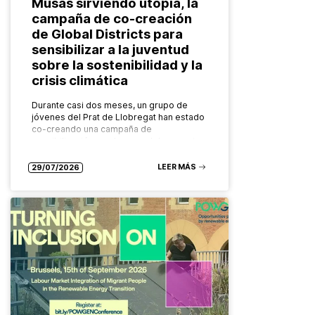
Musas sirviendo utopía, la
campaña de co-creación
de Global Districts para
sensibilizar a la juventud
sobre la sostenibilidad y la
crisis climática
Durante casi dos meses, un grupo de
jóvenes del Prat de Llobregat han estado
co-creando una campaña de
sensibilización en el marco del proyecto
europeo Global Districts para abordar
temáticas…
LEER MÁS
29/07/2026