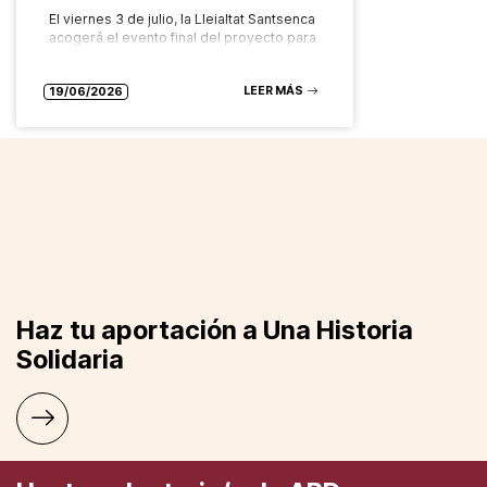
El viernes 3 de julio, la Lleialtat Santsenca
acogerá el evento final del proyecto para
poner en común los resultados y
aprendizajes del piloto en Barcelona El
LEER MÁS
próximo viernes 3…
19/06/2026
Haz tu aportación a Una Historia
Solidaria