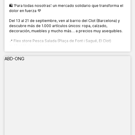
🛍️ ‘Para todas nosotras’: un mercado solidario que transforma el
dolor en fuerza 💜
Del 13 al 21 de septiembre, ven al barrio del Clot (Barcelona) y
descubre más de 1.000 artículos únicos: ropa, calzado,
decoración, muebles y mucho más… a precios muy asequibles.
📍 Flex store Pesca Salada (Plaça de Font i Sagué, El Clot)
📅 13 al 21 de septiembre
🕙 10:00 a 20:00 h
ABD-ONG