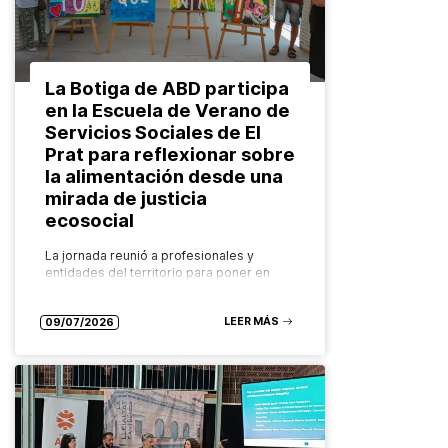
La Botiga de ABD participa
en la Escuela de Verano de
Servicios Sociales de El
Prat para reflexionar sobre
la alimentación desde una
mirada de justicia
ecosocial
La jornada reunió a profesionales y
entidades del territorio para poner en
valor los recursos comunitarios que
garantizan el derecho a una alimentación
LEER MÁS
saludable, sostenible y accesible para
09/07/2026
todas las…