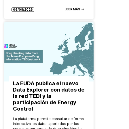
especializados Las formas de consumo
de drogas evolucionan constantemente.
LEER MÁS
06/08/2026
También…
La EUDA publica el nuevo
Data Explorer con datos de
la red TEDI y la
participación de Energy
Control
La plataforma permite consultar de forma
interactiva los datos aportados por los
servicios europeos de drug checking La