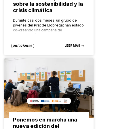
sobre la sostenibilidad y la
crisis climática
Durante casi dos meses, un grupo de
jóvenes del Prat de Llobregat han estado
co-creando una campaña de
sensibilización en el marco del proyecto
europeo Global Districts para abordar
temáticas…
LEER MÁS
29/07/2026
Ponemos en marcha una
nueva edición del