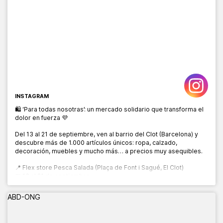
INSTAGRAM
🛍️ ‘Para todas nosotras’: un mercado solidario que transforma el
dolor en fuerza 💜
Del 13 al 21 de septiembre, ven al barrio del Clot (Barcelona) y
descubre más de 1.000 artículos únicos: ropa, calzado,
decoración, muebles y mucho más… a precios muy asequibles.
📍 Flex store Pesca Salada (Plaça de Font i Sagué, El Clot)
📅 13 al 21 de septiembre
🕙 10:00 a 20:00 h
ABD-ONG