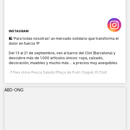
INSTAGRAM
🛍️ ‘Para todas nosotras’: un mercado solidario que transforma el
dolor en fuerza 💜
Del 13 al 21 de septiembre, ven al barrio del Clot (Barcelona) y
descubre más de 1.000 artículos únicos: ropa, calzado,
decoración, muebles y mucho más… a precios muy asequibles.
📍 Flex store Pesca Salada (Plaça de Font i Sagué, El Clot)
📅 13 al 21 de septiembre
🕙 10:00 a 20:00 h
ABD-ONG