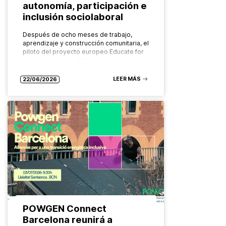
autonomía, participación e
inclusión sociolaboral
Después de ocho meses de trabajo,
aprendizaje y construcción comunitaria, el
piloto del proyecto europeo Educate for
Independence en El Prat de Llobregat ha
llegado a su fin dejando un balance…
LEER MÁS
22/06/2026
POWGEN Connect
Barcelona reunirá a