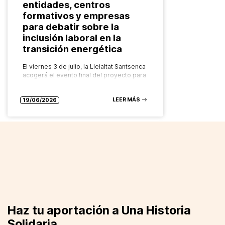
entidades, centros
formativos y empresas
para debatir sobre la
inclusión laboral en la
transición energética
El viernes 3 de julio, la Lleialtat Santsenca
acogerá el evento final del proyecto para
poner en común los resultados y
aprendizajes del piloto en Barcelona El
LEER MÁS
próximo viernes 3…
19/06/2026
Haz tu aportación a Una Historia
Solidaria