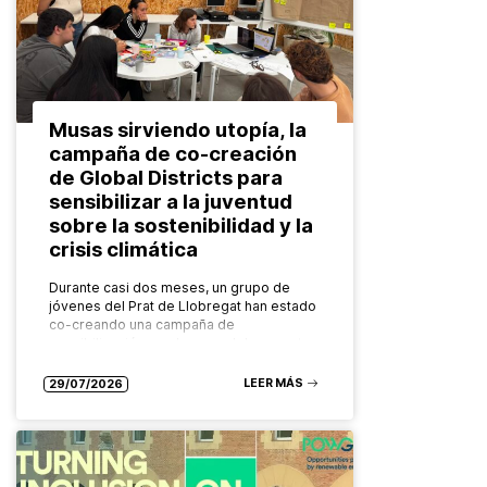
Musas sirviendo utopía, la
campaña de co-creación
de Global Districts para
sensibilizar a la juventud
sobre la sostenibilidad y la
crisis climática
Durante casi dos meses, un grupo de
jóvenes del Prat de Llobregat han estado
co-creando una campaña de
sensibilización en el marco del proyecto
europeo Global Districts para abordar
temáticas…
LEER MÁS
29/07/2026