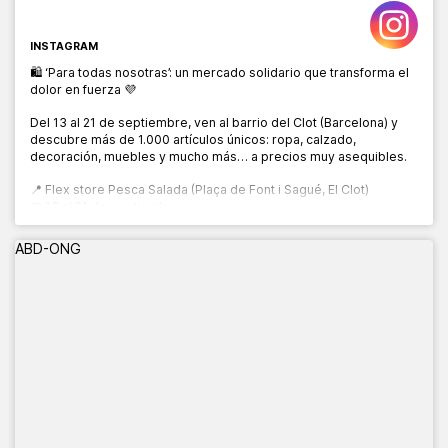
INSTAGRAM
🛍️ ‘Para todas nosotras’: un mercado solidario que transforma el
dolor en fuerza 💜
Del 13 al 21 de septiembre, ven al barrio del Clot (Barcelona) y
descubre más de 1.000 artículos únicos: ropa, calzado,
decoración, muebles y mucho más… a precios muy asequibles.
📍 Flex store Pesca Salada (Plaça de Font i Sagué, El Clot)
📅 13 al 21 de septiembre
🕙 10:00 a 20:00 h
ABD-ONG