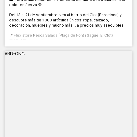
dolor en fuerza 💜
Del 13 al 21 de septiembre, ven al barrio del Clot (Barcelona) y
descubre más de 1.000 artículos únicos: ropa, calzado,
decoración, muebles y mucho más… a precios muy asequibles.
📍 Flex store Pesca Salada (Plaça de Font i Sagué, El Clot)
📅 13 al 21 de septiembre
🕙 10:00 a 20:00 h
ABD-ONG