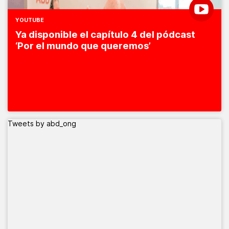
YOUTUBE
Ya disponible el capítulo 4 del pódcast
‘Por el mundo que queremos’
Tweets by abd_ong