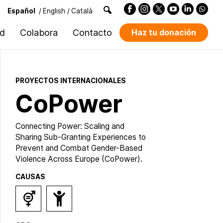
Español
/
English
/
Català
ad
Colabora
Contacto
Haz tu donación
PROYECTOS INTERNACIONALES
CoPower
Connecting Power: Scaling and
Sharing Sub-Granting Experiences to
Prevent and Combat Gender-Based
Violence Across Europe (CoPower).
CAUSAS