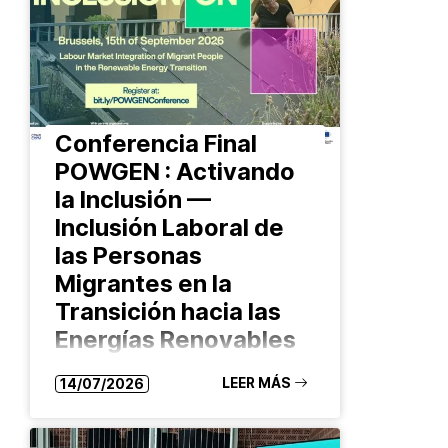
Districts para abordar temáticas…
Conferencia Final
POWGEN : Activando
la Inclusión —
Inclusión Laboral de
las Personas
Migrantes en la
Transición hacia las
Energías Renovables
El 15 de septiembre de 2026, el
LEER MÁS
14/07/2026
proyecto europeo POWGEN
celebrará su conferencia final en la
sede del Comité Europeo de las