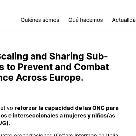
Quiénes somos
Qué hacemos
Actualid
caling and Sharing Sub-
s to Prevent and Combat
nce Across Europe.
jetivo
reforzar la capacidad de las ONG para
vos e interseccionales a mujeres y niños/as
VG).
uatro organizaciones (
Oxfam Intermon
en Italia
,