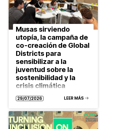
Musas sirviendo
utopía, la campaña de
co-creación de Global
Districts para
sensibilizar a la
juventud sobre la
sostenibilidad y la
crisis climática
Durante casi dos meses, un grupo
LEER MÁS
29/07/2026
de jóvenes del Prat de Llobregat
han estado co-creando una
campaña de sensibilización en el
marco del proyecto europeo Global