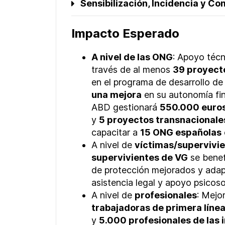
Sensibilización, Incidencia y C
Impacto Esperado
A nivel de las ONG
:
Apoyo técni
través de al menos
39 proyect
en el programa de desarrollo de
una mejora
en su autonomía fin
ABD gestionará
550.000 euro
y
5 proyectos transnacionale
capacitar a
15 ONG españolas
A nivel de
víctimas/supervivi
supervivientes de VG
se benef
de protección mejorados y adap
asistencia legal y apoyo psicoso
A nivel de
profesionales
:
Mejor
trabajadoras de primera líne
y
5.000 profesionales de las 