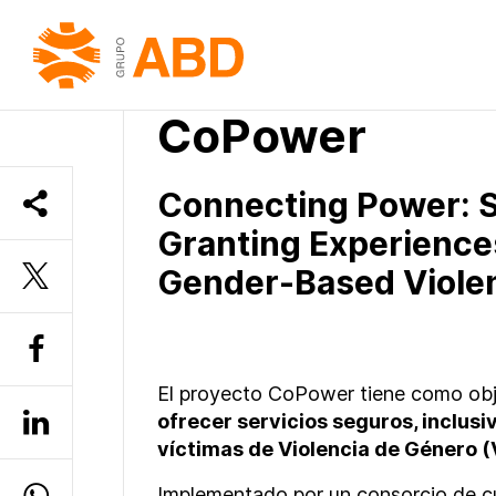
INICIO
»
PROGRAMES
»
COPOWER
CoPower
Connecting Power: S
Granting Experience
Gender-Based Viole
El proyecto CoPower tiene como ob
ofrecer servicios seguros, inclusi
víctimas de Violencia de Género (
Implementado por un consorcio de c