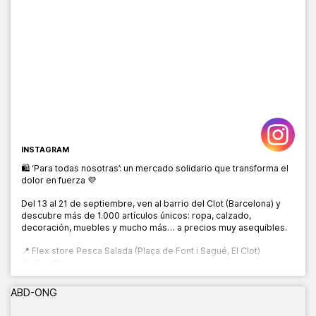
INSTAGRAM
🛍️ ‘Para todas nosotras’: un mercado solidario que transforma el
dolor en fuerza 💜
Del 13 al 21 de septiembre, ven al barrio del Clot (Barcelona) y
descubre más de 1.000 artículos únicos: ropa, calzado,
decoración, muebles y mucho más… a precios muy asequibles.
📍 Flex store Pesca Salada (Plaça de Font i Sagué, El Clot)
📅 13 al 21 de septiembre
🕙 10:00 a 20:00 h
ABD-ONG