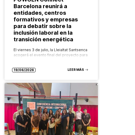
Barcelona reunirá a
entidades, centros
formativos y empresas
para debatir sobre la
inclusión laboral en la
transición energética
El viernes 3 de julio, la Lleialtat Santsenca
acogerá el evento final del proyecto para
poner en común los resultados y
aprendizajes del piloto en Barcelona El
LEER MÁS
próximo viernes 3…
19/06/2026