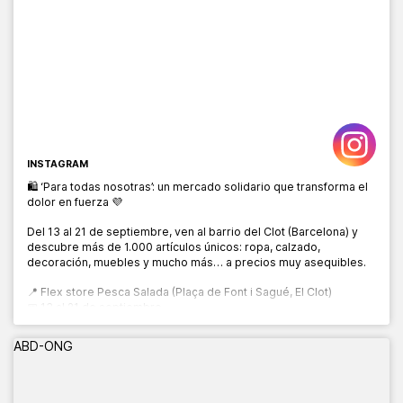
INSTAGRAM
🛍️ ‘Para todas nosotras’: un mercado solidario que transforma el
dolor en fuerza 💜
Del 13 al 21 de septiembre, ven al barrio del Clot (Barcelona) y
descubre más de 1.000 artículos únicos: ropa, calzado,
decoración, muebles y mucho más… a precios muy asequibles.
📍 Flex store Pesca Salada (Plaça de Font i Sagué, El Clot)
📅 13 al 21 de septiembre
🕙 10:00 a 20:00 h
ABD-ONG