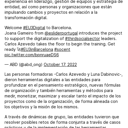
experiencia en liderazgo, gestión de equipos y estrategia de
entidad, así como personas y organizaciones que están
impulsando cambios y proyectos en relación a la
transformación digital.
Welcome
#EU3Digital
to Barcelona.
Joana Gameiro from
@esliderportugal
introduces the project
to support the digitalization of
#thirdsocialsector
leaders.
Carlos Azevedo takes the floor to begin the training. Get
ready 🚀
#EU3inBarcelona
#socent
pic.twitter.com/bpnruaeDS6
— ABD (@abd_ong)
October 17, 2022
Las personas formadoras -Carlos Azevedo y Luna Dabinovic-,
dieron herramientas digitales a las entidades para
profundizar en el pensamiento estratégico, nuevas fórmulas
de organización y también herramientas y métodos para
medir, monetizar, maximizar y escalar tanto el impacto de los
proyectos como de la organización, de forma alineada con
los objetivos y la misión de los mismos.
A través de dinámicas de grupo, las entidades tuvieron que
resolver posibles retos de forma conjunta a través de casos
prácticos y de la implementación de las herramientas