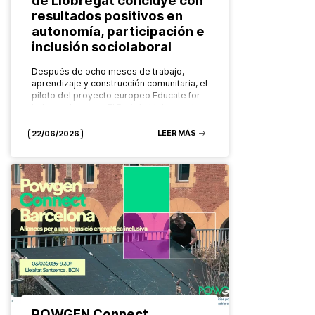
resultados positivos en
autonomía, participación e
inclusión sociolaboral
Después de ocho meses de trabajo,
aprendizaje y construcción comunitaria, el
piloto del proyecto europeo Educate for
Independence en El Prat de Llobregat ha
llegado a su fin dejando un balance…
LEER MÁS
22/06/2026
POWGEN Connect