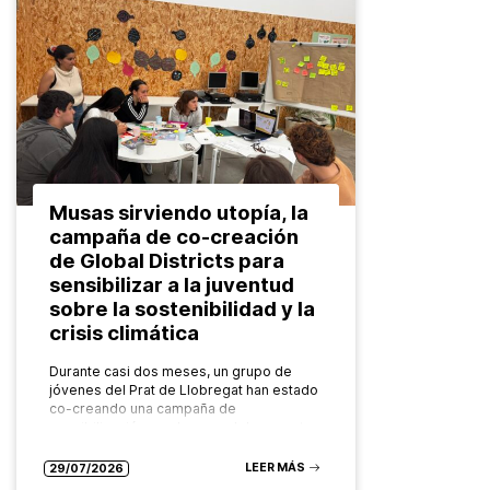
Musas sirviendo utopía, la
campaña de co-creación
de Global Districts para
sensibilizar a la juventud
sobre la sostenibilidad y la
crisis climática
Durante casi dos meses, un grupo de
jóvenes del Prat de Llobregat han estado
co-creando una campaña de
sensibilización en el marco del proyecto
europeo Global Districts para abordar
temáticas…
LEER MÁS
29/07/2026